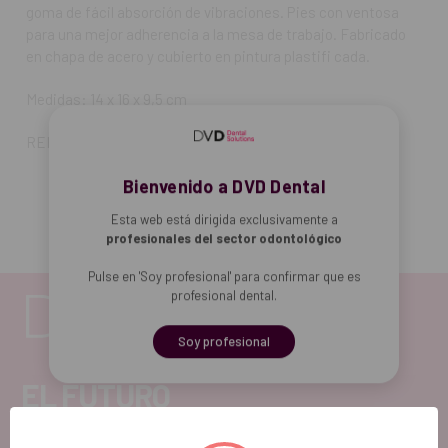
goma de fácil absorción de vibraciones. Pies con ventosa
para una mejor adherencia a la mesa de trabajo. Fabricado
en chapa de acero y cubierto en pintura plastifi cada.
Medidas: 14 x 16 x 9,5 cm
REF. FAB: MIS000500
Bienvenido a DVD Dental
Esta web está dirigida exclusivamente a
profesionales del sector odontológico
Pulse en 'Soy profesional' para confirmar que es
profesional dental.
Soy profesional
EL FUTURO
DENTAL.