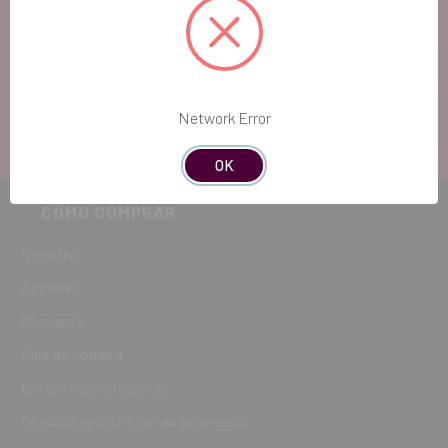
Si quieres hacernos sugerencias o tienes cualquier
duda, estaremos encantados de atenderte!
ATENCIÓN AL CLIENTE
Network Error
900 300 475
OK
CÓMO COMPRAR
Registro
Acceder
Mi cuenta
Guía de compra
Envíos y devoluciones
Condiciones de ofertas proveedor