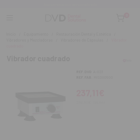
Asesoramiento personalizado
0
Inicio
Equipamiento
Restauración Dental y Estética
Vibradores y Mezcladoras
Vibradores de Cápsulas
Vibrador
cuadrado
Vibrador cuadrado
REF. DVD
A-023
REF. FAB.
MIS000500
237,11€
286,90€
IVA incl.