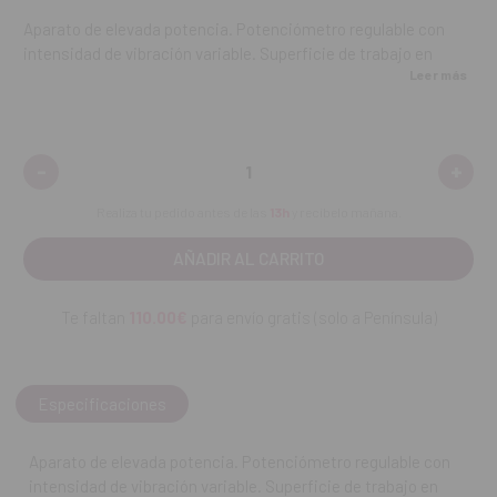
Aparato de elevada potencia. Potenciómetro regulable con
intensidad de vibración variable. Superficie de trabajo en
Leer más
goma de fácil absorción de vibraciones. Pies con ventosa para
una mejor adherencia a la mesa de trabajo. Fabricado en
chapa de acero y cubierto en pintura plastifi cada.
-
+
Disminuir
Aume
Medidas: 14 x 16 x 9,5 cm
cantidad:
canti
Realiza tu pedido antes de las
13h
y recíbelo mañana.
REF. FAB: MIS000500
Te faltan
110.00€
para envío gratis (solo a Península)
Especificaciones
Aparato de elevada potencia. Potenciómetro regulable con
intensidad de vibración variable. Superficie de trabajo en