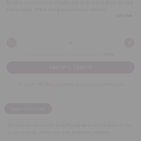
Boralina es una versión simplificada de la turbina Bora, sin luz y
con un spray, ofrece una gran potencia y robustez.
Leer más
Sencillo cambio de instrumento gracias al enlace rápido Unifix.
Características:
-
+
Disminuir
Aumen
cantidad:
cantid
310.000 r.p.m.
Disponible para compra. Entrega estimada en
15 días
.
2,7 bares.
1 spray.
Ajuste con pulsador, acoplamiento rápido y giratorio.
Te faltan
110.00€
para envío gratis (solo a Península)
REF. FAB: 1600373-001
Especificaciones
Boralina es una versión simplificada de la turbina Bora, sin luz
y con un spray, ofrece una gran potencia y robustez.