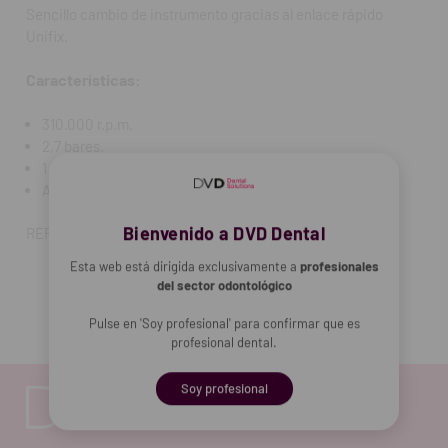
Sencillo cambio de instrumento gracias al enlace rápido
Unifix.
Características:
310.000 r.p.m.
2,7 bares.
1 spray.
Ajuste con pulsador, acoplamiento rápido y giratorio.
Bienvenido a DVD Dental
REF. FAB: 1600373-001
Esta web está dirigida exclusivamente a
profesionales
del sector odontológico
Pulse en 'Soy profesional' para confirmar que es
profesional dental.
Soy profesional