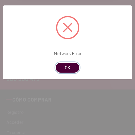
EL FUTURO
DENTAL.
Si quieres hacernos sugerencias o tienes
cualquier duda, estaremos encantados de
Network Error
atenderte!
OK
ATENCIÓN AL CLIENTE
900 300 475
CÓMO COMPRAR
Registro
Acceder
Mi cuenta