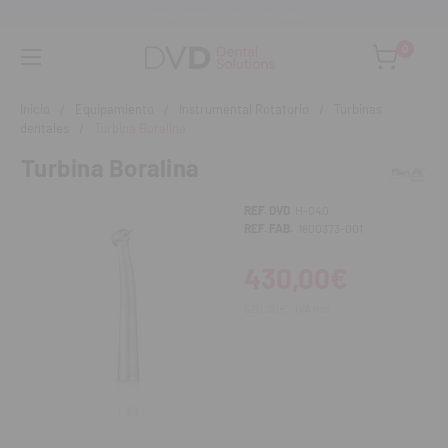
Asesoramiento personalizado
0
Inicio
Equipamiento
Instrumental Rotatorio
Turbinas
dentales
Turbina Boralina
Turbina Boralina
REF. DVD
H-040
REF. FAB.
1600373-001
430,00€
520,30€
IVA incl.