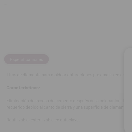
Facilita el trab
requerido debido
Reutilizable, est
Contiene:
Especificaciones
Caja de 10 tir
Tiras de diamante para moldear obturaciones proximales en compo
Características:
REF. FAB: FXDS
Eliminación de exceso de cemento después de la colocación de relle
requerido debido al canto de sierra y una superficie de diamante e
Reutilizable, esterilizable en autoclave.