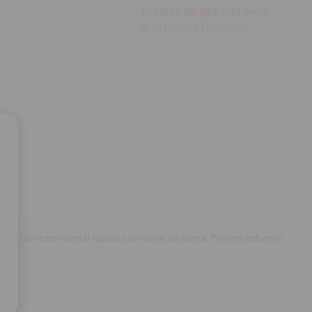
Te faltan
110.00€
para envío
nimo esfuerzo
gratis (solo a Península)
o.
aración inter-dental rápida con corte de sierra. Mínimo esfuerzo