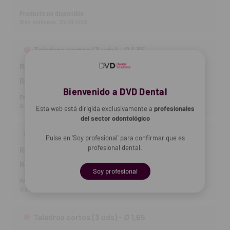
Producto no disponible
Disp. estimada: 20-08-2026
Taladros cortos (3 uds) - Ø 1,35
Ref DVD:
14-863
31,82 €
Ref fab:
RUA-3/3FP
Bienvenido a DVD Dental
Producto no disponible
Disp. estimada: 20-08-2026
Esta web está dirigida exclusivamente a
profesionales
del sector odontológico
Taladros cortos (3 uds) - Ø 1,50
Pulse en 'Soy profesional' para confirmar que es
profesional dental.
Ref DVD:
14-864
31,13 €
Ref fab:
RUA-4/3FP
Soy profesional
Producto no disponible
Disp. estimada: 20-08-2026
Taladros cortos (3 uds) - Ø 1,65