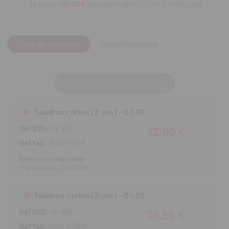
Te faltan
110.00€
para envío gratis (solo a Península)
Tabla de productos
Especificaciones
Añadir selección a la cesta
Taladros cortos (3 uds) - Ø 1,05
Ref DVD:
14-861
32,03 €
Ref fab:
RUA-1/3FP
Producto no disponible
Disp. estimada: 20-08-2026
Taladros cortos (3 uds) - Ø 1,20
Ref DVD:
14-862
38,55 €
Ref fab:
RUA-2/3FP