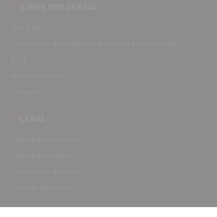
SOBRE DVD DENTAL
Club DVD+
Condiciones generales del programa de fidelización
Blog
Nuestras marcas
Contacto
LEGAL
Política de privacidad
Política de cookies
Condiciones de venta
Canal de denuncias