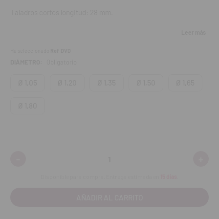
Taladros cortos longitud: 28 mm.
Leer más
Ha seleccionado
Ref. DVD
DIÁMETRO:
Obligatorio
Ø 1,05
Ø 1,20
Ø 1,35
Ø 1,50
Ø 1,65
Ø 1,80
-
+
Disminuir
Aumen
cantidad:
cantid
Disponible para compra. Entrega estimada en
15 días
.