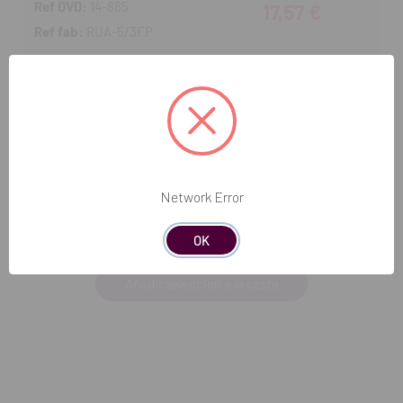
Ref DVD:
14-865
17,57 €
Ref fab:
RUA-5/3FP
Producto no disponible
Disp. estimada: 20-08-2026
Taladros cortos (3 uds) - Ø 1,80
Ref DVD:
14-866
27,86 €
Ref fab:
RUA-6/3FP
Network Error
Producto no disponible
Disp. estimada: 20-08-2026
OK
Añadir selección a la cesta