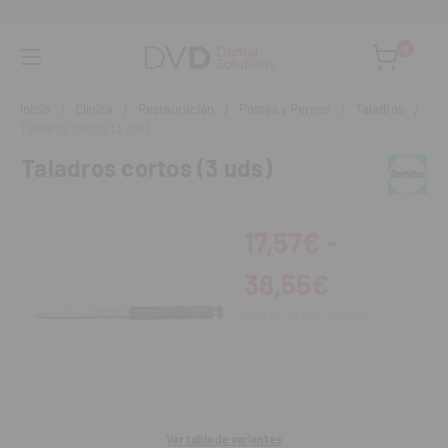
Asesoramiento personalizado
0
Inicio
Clínica
Restauración
Postes y Pernos
Taladros
Taladros cortos (3 uds)
Taladros cortos (3 uds)
17,57€ -
38,55€
21,26€ - 46,65€
IVA incl.
Ver tabla de variantes