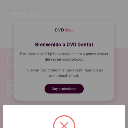
REF. FAB: 80401 :10
Bienvenido a DVD Dental
Esta web está dirigida exclusivamente a
profesionales
del sector odontológico
Pulse en 'Soy profesional' para confirmar que es
profesional dental.
EL FUTURO
DENTAL.
Soy profesional
Si quieres hacernos sugerencias o tienes
cualquier duda, estaremos encantados de
atenderte!