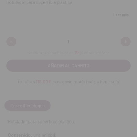
Rotulador para superficie plástica.
Contenido:
una unidad.
Leer más
REF. FAB: 80401 :10
-
+
Disminuir
Aumen
cantidad:
cantid
Realiza tu pedido antes de las
13h
y recíbelo mañana.
Te faltan
110.00€
para envío gratis (solo a Península)
Especificaciones
Rotulador para superficie plástica.
Contenido:
una unidad.