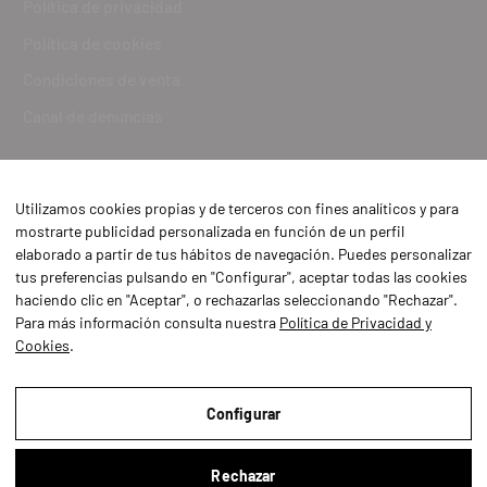
Política de privacidad
Política de cookies
Condiciones de venta
Canal de denuncias
Utilizamos cookies propias y de terceros con fines analíticos y para
mostrarte publicidad personalizada en función de un perfil
elaborado a partir de tus hábitos de navegación. Puedes personalizar
tus preferencias pulsando en "Configurar", aceptar todas las cookies
haciendo clic en "Aceptar", o rechazarlas seleccionando "Rechazar".
Para más información consulta nuestra
Política de Privacidad y
Cookies
.
Aviso Legal
Política de Privacidad y Cookies
Configurar
Condiciones de compra
Rechazar
Configurar