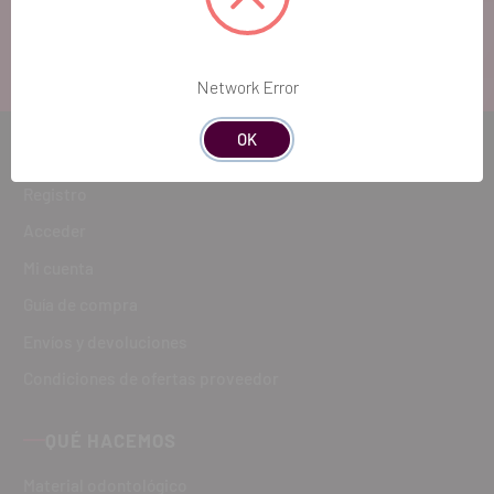
ATENCIÓN AL CLIENTE
900 300 475
Network Error
OK
CÓMO COMPRAR
Registro
Acceder
Mi cuenta
Guía de compra
Envíos y devoluciones
Condiciones de ofertas proveedor
QUÉ HACEMOS
Material odontológico