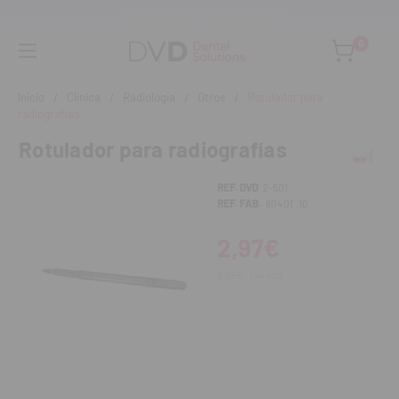
Monta tu clínica ¡Te acompañamos!
0
Inicio
Clínica
Radiología
Otros
Rotulador para
radiografías
Rotulador para radiografías
REF. DVD
2-501
REF. FAB.
80401 :10
2,97€
3,59€
IVA incl.