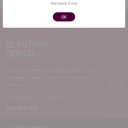
Network Error
OK
EL FUTURO
DENTAL.
Si quieres hacernos sugerencias o tienes
cualquier duda, estaremos encantados de
atenderte!
ATENCIÓN AL CLIENTE
900 300 475
CÓMO COMPRAR