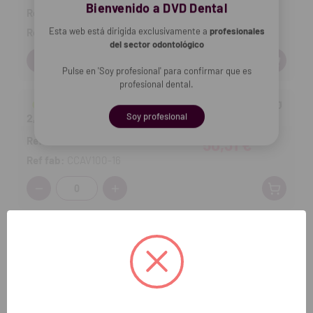
Bienvenido a DVD Dental
Ref DVD:
64-903
46,62 €
Esta web está dirigida exclusivamente a
profesionales
Ref fab:
CCAV100-12
del sector odontológico
Cantidad:
Pulse en 'Soy profesional' para confirmar que es
profesional dental.
Recargas postes cónicos calcinables (100u.) - Ø
Soy profesional
2,00 mm x 14 mm
Ref DVD:
64-905
50,31 €
Ref fab:
CCAV100-16
Cantidad:
Añadir selección a la cesta