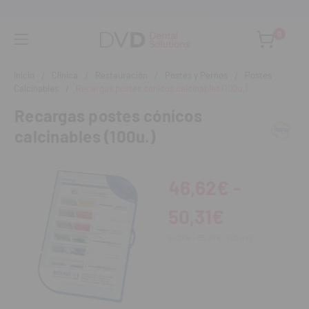
Asesoramiento personalizado
0
Inicio
Clínica
Restauración
Postes y Pernos
Postes
Calcinables
Recargas postes cónicos calcinables (100u.)
Recargas postes cónicos
calcinables (100u.)
46,62€ -
50,31€
51,28€ - 55,34€
IVA incl.