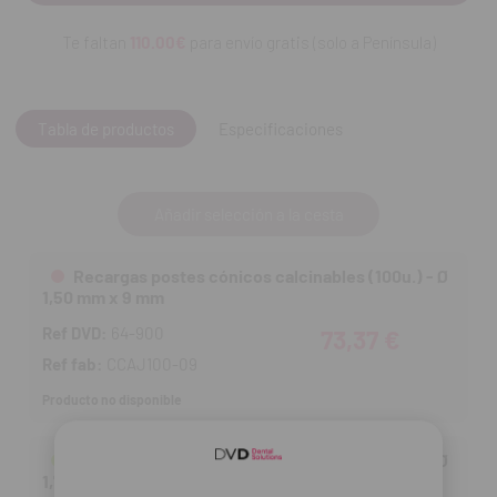
Te faltan
110.00€
para envío gratis (solo a Península)
Tabla de productos
Especificaciones
Añadir selección a la cesta
Recargas postes cónicos calcinables (100u.) - Ø
1,50 mm x 9 mm
Ref DVD:
64-900
73,37 €
Ref fab:
CCAJ100-09
Producto no disponible
Recargas postes cónicos calcinables (100u.) - Ø
1,78 mm x 12 mm