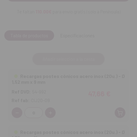
Te faltan
110.00€
para envío gratis (solo a Península)
Tabla de productos
Especificaciones
Añadir selección a la cesta
Recargas postes cónicos acero inox (20u.) - Ø
1,52 mm x 9 mm
Ref DVD:
54-992
47,66 €
Ref fab:
CIJ20-09
Cantidad:
Recargas postes cónicos acero inox (20u.) - Ø