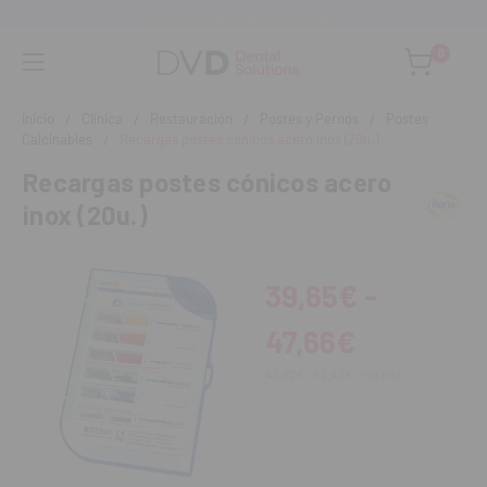
Asesoramiento personalizado
0
Inicio
Clínica
Restauración
Postes y Pernos
Postes
Calcinables
Recargas postes cónicos acero inox (20u.)
Recargas postes cónicos acero
inox (20u.)
39,65€ -
47,66€
43,62€ - 52,43€
IVA incl.