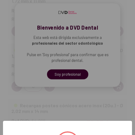
1,72 mm x 11 mm
Ref DVD:
54-993
47,66 €
Ref fab:
CIO20-11
Bienvenido a DVD Dental
Cantidad:
Esta web está dirigida exclusivamente a
profesionales del sector odontológico
Recargas postes cónicos acero inox (20u.) - Ø
Pulse en 'Soy profesional' para confirmar que es
1,82 mm x 13 mm
profesional dental.
Ref DVD:
54-995
39,65 €
Ref fab:
CIR20-13
Soy profesional
Cantidad:
Recargas postes cónicos acero inox (20u.) - Ø
2,02 mm x 14 mm
Ref DVD:
54-996
39,65 €
Ref fab:
CIB20-14