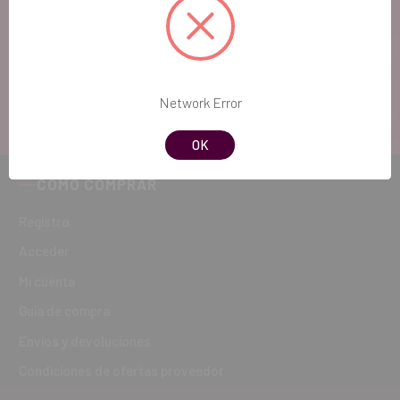
Si quieres hacernos sugerencias o tienes cualquier
duda, estaremos encantados de atenderte!
ATENCIÓN AL CLIENTE
Network Error
900 300 475
OK
CÓMO COMPRAR
Registro
Acceder
Mi cuenta
Guía de compra
Envíos y devoluciones
Condiciones de ofertas proveedor