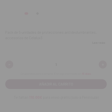
Pack de 5 unidades de protecciones antideslumbrantes,
accesorios de Celalux3
Leer más
REF. FAB: 9093
-
+
Disminuir
Aume
cantidad:
canti
Disponible para compra. Entrega estimada en
15 días
.
Te faltan
110.00€
para envío gratis (solo a Península)