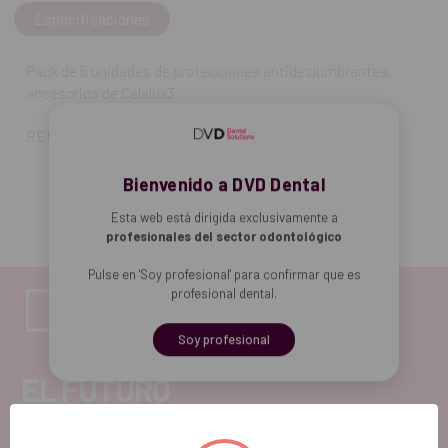
Especificaciones
Pack de 5 unidades de protecciones antideslumbrantes,
accesorios de Celalux3
REF. FAB: 9093
Bienvenido a DVD Dental
Esta web está dirigida exclusivamente a
profesionales del sector odontológico
Pulse en 'Soy profesional' para confirmar que es
profesional dental.
Soy profesional
EL FUTURO
DENTAL.