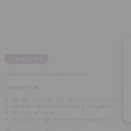
Gel estable q
Jeringa de 60
Contenido:
Jeri
REF. FAB: 1224
Especificaciones
Grabador para la técnica de grabado ácido.
Características:
Disponible como fluido (36,1 % de ácido fosfórico) o gel (35 % de 
Coloración azul para control visual durante la aplicación.
Gel estable que no gotea
Jeringa de 60 ml para mantener el material en stock