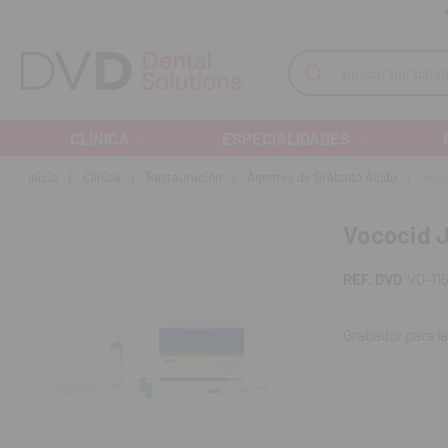
Recibe tu pedido en 24/48 horas
Monta tu clínica ¡Te acompañamos!
Buscar
CLÍNICA
ESPECIALIDADES
Inicio
Clínica
Restauración
Agentes de Grabado Ácido
Voco
Vococid J
REF. DVD
VO-11
Grabador para la
Características
Disponible com
Coloración azu