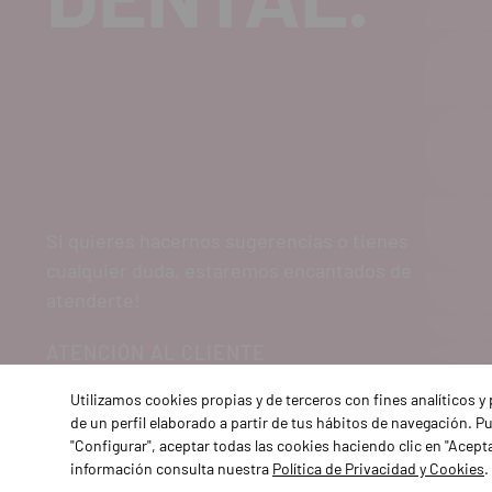
Si quieres hacernos sugerencias o tienes
cualquier duda, estaremos encantados de
atenderte!
ATENCIÓN AL CLIENTE
900 300 475
Utilizamos cookies propias y de terceros con fines analíticos 
de un perfil elaborado a partir de tus hábitos de navegación. 
"Configurar", aceptar todas las cookies haciendo clic en "Acept
información consulta nuestra
Política de Privacidad y Cookies
.
Aviso 