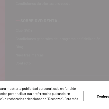
Condiciones de ofertas proveedor
SOBRE DVD DENTAL
Club DVD+
Condiciones generales del programa de fidelización
Blog
Nuestras marcas
Contacto
y para mostrarte publicidad personalizada en función
Puedes personalizar tus preferencias pulsando en
Configu
ar", o rechazarlas seleccionando "Rechazar". Para más
Legal
Política de Privacidad y Cookies
Condiciones de compra
Confi