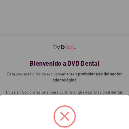
ue no gotea
 ml para mantener el material en stock
nga 5 × 2 ml, accesorios
Bienvenido a DVD Dental
Esta web está dirigida exclusivamente a
profesionales del sector
odontológico
Pulse en 'Soy profesional' para confirmar que es profesional dental.
ácido fosfórico)
Soy profesional