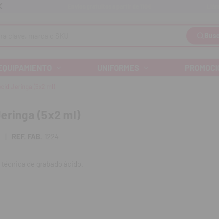
Llám
Envíos gratuitos a partir de 110€
Busc
EQUIPAMIENTO
UNIFORMES
PROMOCI
cid Jeringa (5x2 ml)
eringa (5x2 ml)
5
|
REF. FAB.
1224
 técnica de grabado ácido.
:
o fluido (36,1 % de ácido fosfórico) o gel (35 % de ácido fosfórico)
l para control visual durante la aplicación.