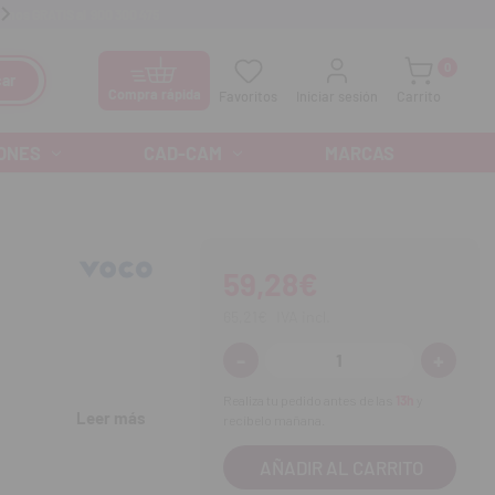
anos GRATIS al
900 300 475
Ofertas especiales cada mes
0
ar
Compra rápida
Favoritos
Iniciar sesión
Carrito
ONES
CAD-CAM
MARCAS
59,28€
65,21€
IVA incl.
-
+
Disminuir
Aumenta
cantidad:
cantidad
Realiza tu pedido antes de las
13h
y
Leer más
recíbelo mañana.