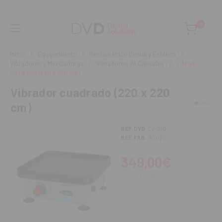
Asesoramiento personalizado
0
Inicio
Equipamiento
Restauración Dental y Estética
Vibradores y Mezcladoras
Vibradores de Cápsulas
Vibrador
cuadrado (220 x 220 cm)
Vibrador cuadrado (220 x 220
cm)
REF. DVD
ZV-940
REF. FAB.
80020
349,00€
422,29€
IVA incl.