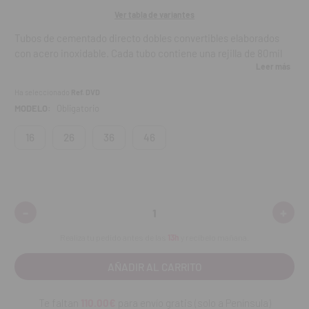
Ver tabla de variantes
Tubos de cementado directo dobles convertibles elaborados
con acero inoxidable. Cada tubo contiene una rejilla de 80mil
Leer más
en la base que está contorneada anatómicamente.
Ha seleccionado
Ref. DVD
Características:
MODELO:
Obligatorio
Aseguran los bordes redondeados.
16
26
36
46
Perfil bajo.
Fuerza incrementada en cada unidad.
-
+
Disminuir
Aumen
Contenido:
bolsa de 5 unidades.
cantidad:
cantid
Realiza tu pedido antes de las
13h
y recíbelo mañana.
Te faltan
110.00€
para envío gratis (solo a Península)