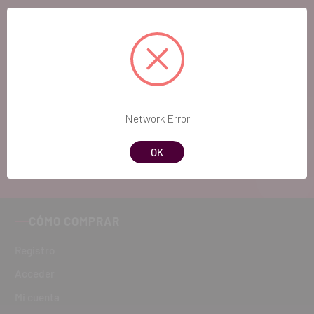
EL FUTURO
DENTAL.
Si quieres hacernos sugerencias o tienes
cualquier duda, estaremos encantados de
atenderte!
Network Error
ATENCIÓN AL CLIENTE
OK
900 300 475
CÓMO COMPRAR
Registro
Acceder
Mi cuenta