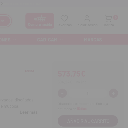
anos GRATIS al
900 300 475
Ofertas especiales cada mes
0
ar
Compra rápida
Favoritos
Iniciar sesión
Carrito
ONES
CAD-CAM
MARCAS
573,75€
694,24€
IVA incl.
-
+
Disminuir
Aumenta
cantidad:
cantidad
urvados, diseñadas
Disponible para compra. Entrega
 de mucosa.
estimada en
15 días
.
Leer más