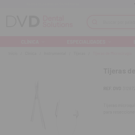
Recibe tu pedido en 24/48 horas
Monta tu clínica ¡Te acompañamos!
Buscar
CLÍNICA
ESPECIALIDADES
Inicio
Clínica
Instrumental
Tijeras
Tijeras de Microcirugia
Tijeras d
REF. DVD
31287
Tijeras microqui
para resecciones
Contenido:
una 