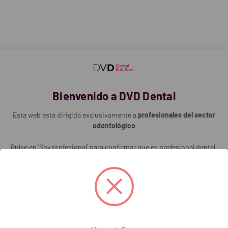
V
Bienvenido a DVD Dental
Esta web está dirigida exclusivamente a
profesionales del sector
odontológico
Pulse en 'Soy profesional' para confirmar que es profesional dental.
ados y ligeramente curvados, diseñadas para resecciones finas de tejid
Soy profesional