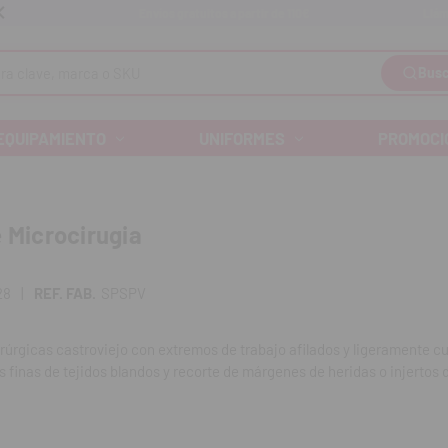
Llám
Envíos gratuitos a partir de 110€
Busc
EQUIPAMIENTO
UNIFORMES
PROMOCI
e Microcirugia
28
|
REF. FAB.
SPSPV
rúrgicas castroviejo con extremos de trabajo afilados y ligeramente c
 finas de tejidos blandos y recorte de márgenes de heridas o injertos
unidad