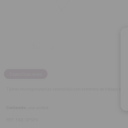
REF. FAB: SPSP
Especificaciones
Tijeras microquirúrgicas castroviejo con extremos de trabajo afil
Contenido:
una unidad
REF. FAB: SPSPV