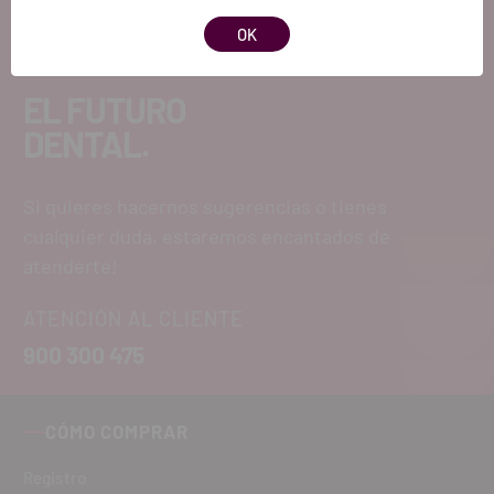
OK
EL FUTURO
DENTAL.
Si quieres hacernos sugerencias o tienes
cualquier duda, estaremos encantados de
atenderte!
ATENCIÓN AL CLIENTE
900 300 475
CÓMO COMPRAR
Registro