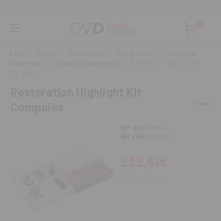
Asesoramiento personalizado
0
Inicio
Clínica
Restauración
Composites
Composites
Universales
Composites Anteriores
Restoration Highlight Kit
Compules
Restoration Highlight Kit
Compules
REF. DVD
3028811
REF. FAB.
60020091
232,61€
255,87€
IVA incl.