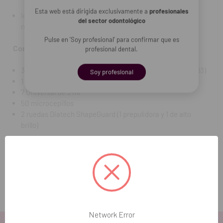
Esta web está dirigida exclusivamente a
profesionales
Ideal para laboratorios y clínicas dentales que buscan
del sector odontológico
rendimiento y estética.
Pulse en 'Soy profesional' para confirmar que es
Contenido:
profesional dental.
30 puntas Brilliant EverGlow de 0,2 g (A1/B1, A2/B2, A3/D3)
Soy profesional
1 cepillo One Coat
7 Universal de 5 ml
50 microcepillos
2 ruedas Diatech ShapeGuard (1 prepulidora y 1 de alto
brillo)
REF. FAB: 60020091
Network Error