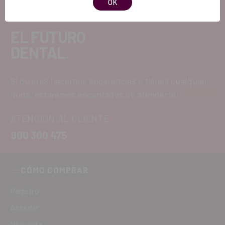
OK
EL FUTURO
DENTAL.
Si quieres hacernos sugerencias o tienes cualquier
duda, estaremos encantados de atenderte!
ATENCIÓN AL CLIENTE
900 300 475
CÓMO COMPRAR
Registro
Acceder
Mi cuenta