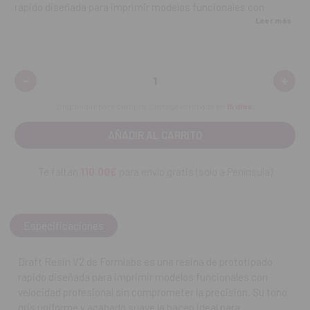
rápido diseñada para imprimir modelos funcionales con
Leer más
velocidad profesional sin comprometer la precisión. Su tono
gris uniforme y acabado suave la hacen ideal para prototipos,
demostraciones, piezas de ortodoncia termoformables y
validación rápida de diseños.
-
+
Disminuir
Aume
cantidad:
canti
Gracias a su formulación avanzada, permite imprimir hasta
Disponible para compra. Entrega estimada en
15 días
.
cuatro veces más rápido que las resinas estándar,
optimizando los tiempos de desarrollo y reduciendo costes de
producción. Compatible con impresoras Form 2, Form 3, Form
3B, Form 3L y sus versiones Plus, ofrece configuraciones
Te faltan
110.00€
para envío gratis (solo a Península)
flexibles para velocidad o detalle según las necesidades del
proyecto.
Características principales:
Especificaciones
Impresión rápida: hasta 4 veces más veloz que resinas
Draft Resin V2 de Formlabs es una resina de prototipado
estándar.
rápido diseñada para imprimir modelos funcionales con
velocidad profesional sin comprometer la precisión. Su tono
Alta precisión y acabado profesional en tono gris.
gris uniforme y acabado suave la hacen ideal para