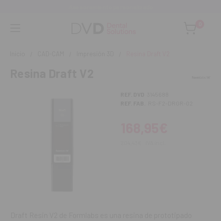
Asesoramiento personalizado
0
Inicio
CAD-CAM
Impresión 3D
Resina Draft V2
Resina Draft V2
REF. DVD
3145688
REF. FAB.
RS-F2-DRGR-02
168,95€
204,43€
IVA incl.
Draft Resin V2 de Formlabs es una resina de prototipado