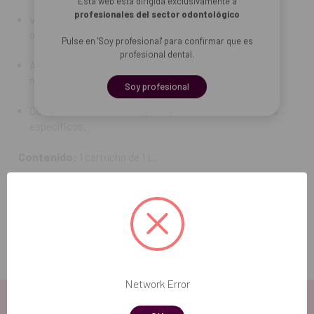
Esta web está dirigida exclusivamente a
profesionales del sector odontológico
Versátil: prototipos funcionales, modelos médicos,
ortodoncia y demostraciones.
Pulse en 'Soy profesional' para confirmar que es
profesional dental.
Altura de capa recomendada: 200 µm para velocidad
máxima, 100 µm para mayor detalle.
Soy profesional
Compatible con PreForm y tanques de resina Formlabs
específicos.
Contenido:
1 cartucho de 1 L.
REF. FAB: RS-F2-DRGR-02
Network Error