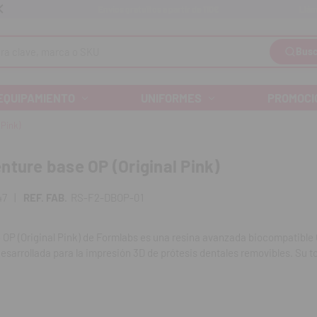
Llám
Envíos gratuitos a partir de 110€
Busc
EQUIPAMIENTO
UNIFORMES
PROMOCI
 Pink)
nture base OP (Original Pink)
47
|
REF. FAB.
RS-F2-DBOP-01
OP (Original Pink) de Formlabs es una resina avanzada biocompatible C
sarrollada para la impresión 3D de prótesis dentales removibles. Su to
cabado estético clásico y natural, ideal para laboratorios protésicos 
ltados profesionales.
: