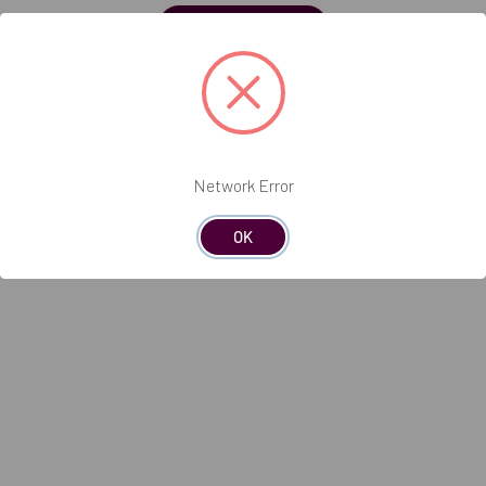
Soy profesional
e con dientes protésicos.
Network Error
ivo.
OK