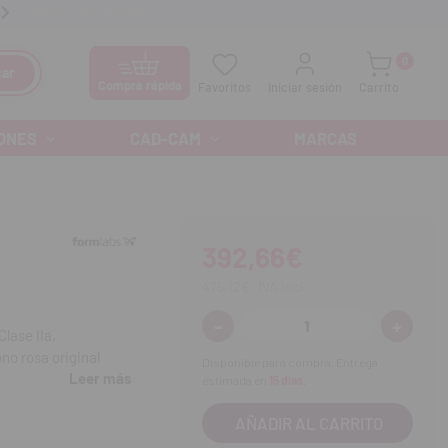
anos GRATIS al
900 300 475
Ofertas especiales cada mes
0
ar
Compra rápida
Favoritos
Iniciar sesión
Carrito
ONES
CAD-CAM
MARCAS
392,66€
475,12€
IVA incl.
-
+
Disminuir
Aumenta
lase IIa,
cantidad:
cantidad
no rosa original
Disponible para compra. Entrega
Leer más
digitales que buscan
estimada en
15 días
.