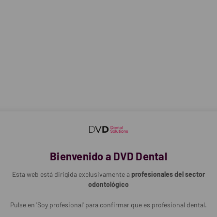
ompatible, segura para uso intraoral tras postcurado.
mensional, resistencia a la fractura y durabilidad prolongada.
rmativas ISO para dispositivos médicos.
éneo, translúcido y de alta estética, integrándose con dientes proté
ada biocompatible Clase IIa, especialmente desarrollada para la impres
s de producción frente a métodos tradicionales.
atorios protésicos digitales que buscan precisión y resultados profesio
nalización precisa y adaptación al paciente.
Bienvenido a DVD Dental
didad, ajuste estable y larga vida útil del dispositivo.
Esta web está dirigida exclusivamente a
profesionales del sector
do.
odontológico
artucho de resina.
prolongada.
Pulse en 'Soy profesional' para confirmar que es profesional dental.
2-DBOP-01