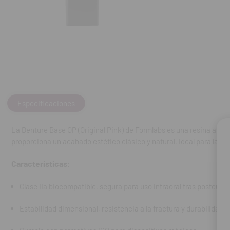
Clase IIa bioc
Estabilidad di
Cumple con no
Acabado homog
Especificaciones
Ventajes:
La Denture Base OP (Original Pink) de Formlabs es una resina avanz
Reduce tiempo
proporciona un acabado estético clásico y natural, ideal para labor
Permite perso
Características:
Garantiza como
Clase IIa biocompatible, segura para uso intraoral tras postcura
Contenido:
un c
Estabilidad dimensional, resistencia a la fractura y durabilidad 
REF. FAB: RS-F