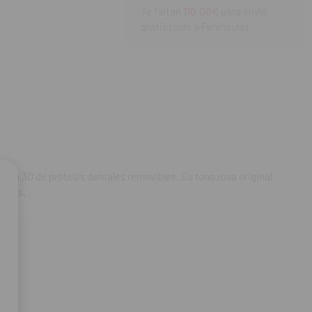
Te faltan
110.00€
para envío
gratis (solo a Península)
sicos.
ión 3D de prótesis dentales removibles. Su tono rosa original
nales.