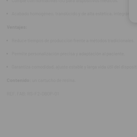
Cumple con normativas ISO para dispositivos médicos.
Acabado homogéneo, translúcido y de alta estética, integrándos
Ventajes:
Reduce tiempos de producción frente a métodos tradicionales.
Permite personalización precisa y adaptación al paciente.
Garantiza comodidad, ajuste estable y larga vida útil del disposit
Contenido:
un cartucho de resina.
REF. FAB: RS-F2-DBOP-01