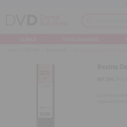
Recibe tu pedido en 24/48 horas
Monta tu clínica ¡Te acompañamos!
Buscar
CLÍNICA
ESPECIALIDADES
Inicio
CAD-CAM
Impresión 3D
Resina Denture base OP (Original
Resina De
REF. DVD
31437
La Denture Base 
especialmente de
proporciona un a
precisión y resu
Características