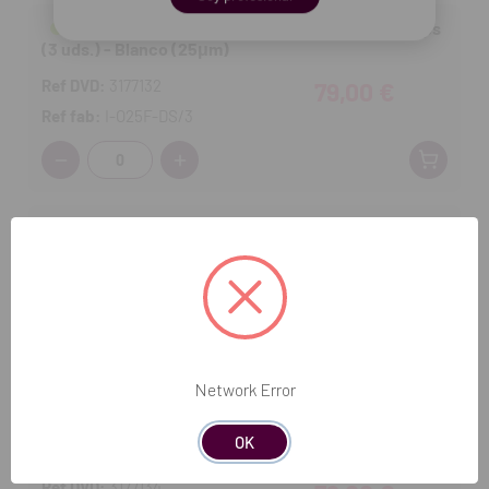
Reposiciones doble cara - Sistema Ortho-Strips
(3 uds.) - Blanco (25μm)
Ref DVD:
3177132
79,00 €
Ref fab:
I-O25F-DS/3
Cantidad:
Reposiciones doble cara - Sistema Ortho-Strips
(3 uds.) - Amarillo (15μm)
Ref DVD:
3177133
79,00 €
Ref fab:
I-OS15POL-DS/3
Cantidad:
Network Error
Reposiciones doble cara - Sistema Ortho-Strips
OK
(3 uds.) - Naranja (8μm)
Ref DVD:
3177134