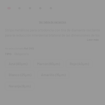
Ver tabla de variantes
Strips metálicos para ortodoncia con tira de diamante oscilante
para la reducción interdental bilateral de las dimensiones de los
Leer más
dientes en ortodoncia. Disponible en diferentes granulometrías,
facilitando al clínico la elección más adecuada en función de
Ha seleccionado
Ref. DVD
las necesidades clínicas.
TIPO:
Obligatorio
Strips de doble cara con ambas superficies de la lima en
Azul (80μm)
Marrón (60μm)
Rojo (40μm)
diamante.
Blanco (25μm)
Amarillo (15μm)
Indicaciones:
Naranja (8μm)
Naranja (8μm): Para abrir puntos de contacto.
Azul (80μm): Para crear espacio. Alto poder de corte. Grano
grueso.
Marrón (60μm): Para la reducción.