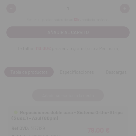
Rojo (40μm): Para el contorneado.
-
+
Disminuir
Aumen
Blanco (25μm): Para el acabado.
cantidad:
cantid
Amarillo (15μm): Para el pulido.
Realiza tu pedido antes de las
13h
y recíbelo mañana.
Contenido:
3 reposiciones de la misma medida.
Te faltan
110.00€
para envío gratis (solo a Península)
Tabla de productos
Especificaciones
Descargas
Añadir selección a la cesta
Reposiciones doble cara - Sistema Ortho-Strips
(3 uds.) - Azul (80μm)
Ref DVD:
3177129
79,00 €