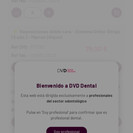
Ref fab:
I-OS80XC -DS/3
Cantidad:
Reposiciones doble cara - Sistema Ortho-Strips
(3 uds.) - Marrón (60μm)
Ref DVD:
3177130
79,00 €
Ref fab:
I-OS60C-DS/3
Cantidad:
Bienvenido a DVD Dental
Reposiciones doble cara - Sistema Ortho-Strips
(3 uds.) - Rojo (40μm)
Esta web está dirigida exclusivamente a
profesionales
del sector odontológico
Ref DVD:
3177131
79,00 €
Ref fab:
I-OS40M-DS/3
Pulse en 'Soy profesional' para confirmar que es
profesional dental.
Cantidad:
Soy profesional