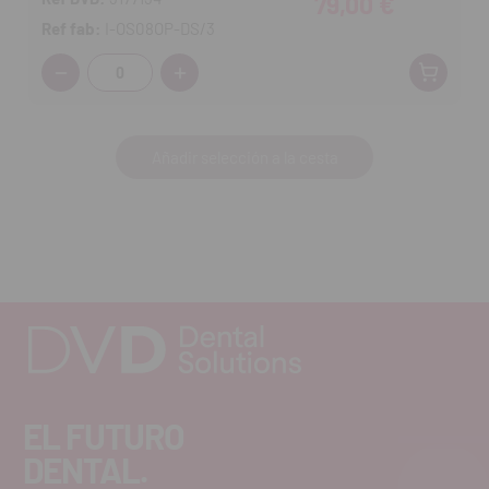
79,00 €
Ref fab:
I-OS08OP-DS/3
Cantidad:
Añadir selección a la cesta
EL FUTURO
DENTAL.