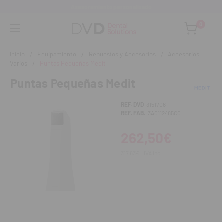
Asesoramiento personalizado
0
Inicio
Equipamiento
Repuestos y Accesorios
Accesorios
Varios
Puntas Pequeñas Medit
Puntas Pequeñas Medit
REF. DVD
3151706
REF. FAB.
3A0112485C0
262,50€
317,63€
IVA incl.