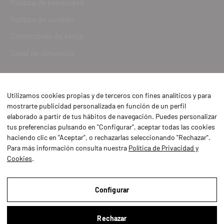
Política de privacidad
Política de cookies
Condiciones de venta
Canal de denuncias
Utilizamos cookies propias y de terceros con fines analíticos y para
mostrarte publicidad personalizada en función de un perfil
elaborado a partir de tus hábitos de navegación. Puedes personalizar
tus preferencias pulsando en "Configurar", aceptar todas las cookies
haciendo clic en "Aceptar", o rechazarlas seleccionando "Rechazar".
Para más información consulta nuestra
Política de Privacidad y
Cookies
.
Aviso Legal
Política de Privacidad y Cookies
Configurar
Condiciones de compra
Rechazar
Configurar