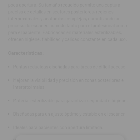
poca apertura. Su tamaño reducido permite una captura
Ideales para pacientes con apertura limitada.
precisa de detalles en sectores posteriores, regiones
Paquete con varias puntas para uso clínico continuado.
interproximales y anatomías complejas, garantizando un
proceso de escaneo cómodo tanto para el profesional como
FAQ:
para el paciente. Fabricadas en materiales esterilizables,
¿Para qué sirven estas puntas pequeñas?
ofrecen higiene, fiabilidad y calidad constante en cada uso.
Son ideales para escanear zonas estrechas y de difícil acceso,
mejorando la precisión en el escaneo intraoral.
Características:
¿Se pueden esterilizar?
Puntas reducidas diseñadas para áreas de difícil acceso.
Sí, pueden esterilizarse mediante autoclave siguiendo siempre
las indicaciones recomendadas.
Mejoran la visibilidad y precisión en zonas posteriores e
interproximales.
¿Son compatibles con todos los modelos de Medit?
Son compatibles con los escáneres Medit que utilizan este tipo
Material esterilizable para garantizar seguridad e higiene.
de punta pequeña.
Diseñadas para un ajuste óptimo y estable en el escáner.
¿Cuántas unidades incluye el paquete?
Incluye varias puntas para garantizar un uso higiénico y
Ideales para pacientes con apertura limitada.
continuado.