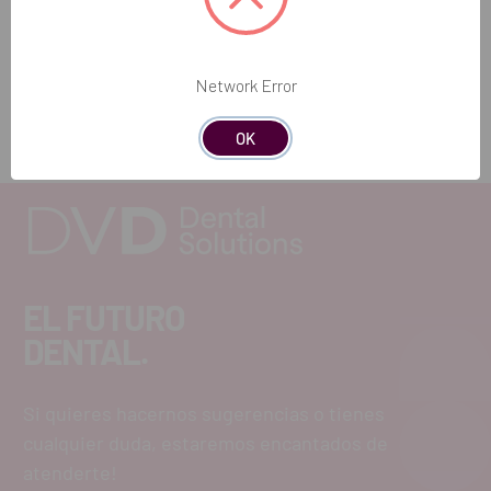
REF. FAB: 3A0112485C0
Network Error
OK
EL FUTURO
DENTAL.
Si quieres hacernos sugerencias o tienes
cualquier duda, estaremos encantados de
atenderte!