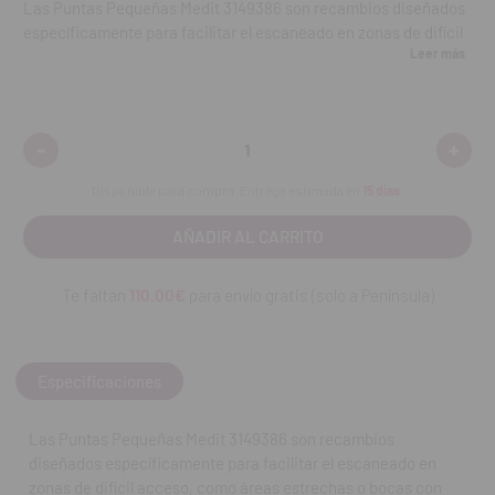
Las Puntas Pequeñas Medit 3149386 son recambios diseñados
específicamente para facilitar el escaneado en zonas de difícil
Leer más
acceso, como áreas estrechas o bocas con poca apertura. Su
tamaño reducido permite una captura precisa de detalles en
sectores posteriores, regiones interproximales y anatomías
complejas, garantizando un proceso de escaneo cómodo tanto
-
+
Disminuir
Aumen
para el profesional como para el paciente. Fabricadas en
cantidad:
cantid
materiales esterilizables, ofrecen higiene, fiabilidad y calidad
Disponible para compra. Entrega estimada en
15 días
.
constante en cada uso.
Características:
Te faltan
110.00€
para envío gratis (solo a Península)
Puntas reducidas diseñadas para áreas de difícil acceso.
Mejoran la visibilidad y precisión en zonas posteriores e
interproximales.
Especificaciones
Material esterilizable para garantizar seguridad e higiene.
Las Puntas Pequeñas Medit 3149386 son recambios
diseñados específicamente para facilitar el escaneado en
Diseñadas para un ajuste óptimo y estable en el escáner.
zonas de difícil acceso, como áreas estrechas o bocas con