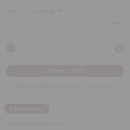
Reposición de puntas tipo 45.
Para Amaris Gingiva, Cimara Opaquer LC, FinalTouch,
Leer más
GrandioSO Light Flow, Grandio Seal
Contenido:
100 puntas de aplicación.
-
+
Disminuir
Aumen
cantidad:
cantid
REF. FAB: 2147
Realiza tu pedido antes de las
13h
y recíbelo mañana.
Te faltan
110.00€
para envío gratis (solo a Península)
Especificaciones
Reposición de puntas tipo 45.