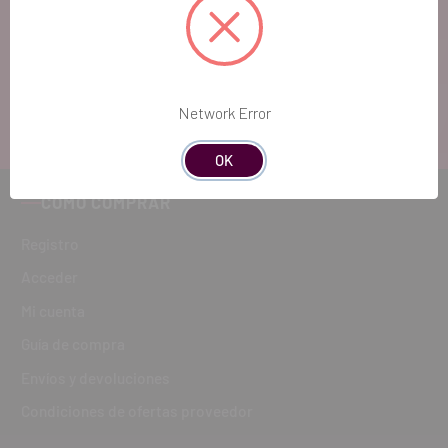
Si quieres hacernos sugerencias o tienes cualquier
duda, estaremos encantados de atenderte!
ATENCIÓN AL CLIENTE
Network Error
900 300 475
OK
CÓMO COMPRAR
Registro
Acceder
Mi cuenta
Guía de compra
Envíos y devoluciones
Condiciones de ofertas proveedor