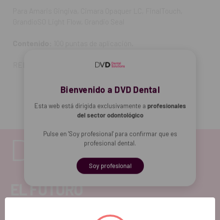
Para Amaris Gingiva, Cimara Opaquer LC, FinalTouch,
GrandioSO Light Flow, Grandio Seal
Contenido:
100 puntas de aplicación.
REF. FAB: 2147
Bienvenido a DVD Dental
Esta web está dirigida exclusivamente a
profesionales
del sector odontológico
Pulse en 'Soy profesional' para confirmar que es
profesional dental.
Soy profesional
EL FUTURO
DENTAL.