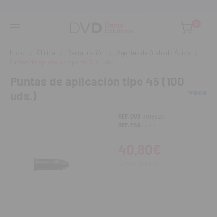
Asesoramiento personalizado
0
Inicio
Clínica
Restauración
Agentes de Grabado Ácido
Puntas de aplicación tipo 45 (100 uds.)
Puntas de aplicación tipo 45 (100
uds.)
REF. DVD
3018623
REF. FAB.
2147
40,80€
44,88€
IVA incl.