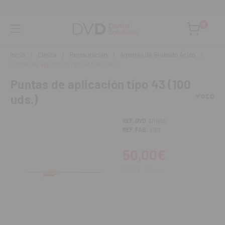
Asesoramiento personalizado
0
Inicio
Clínica
Restauración
Agentes de Grabado Ácido
Puntas de aplicación tipo 43 (100 uds.)
Puntas de aplicación tipo 43 (100
uds.)
REF. DVD
3111650
REF. FAB.
2167
50,00€
60,50€
IVA incl.