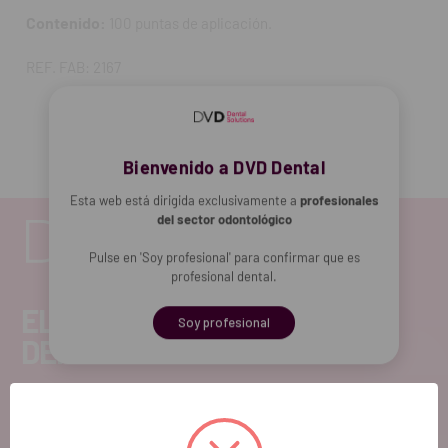
Contenido:
100 puntas de aplicación.
REF. FAB: 2167
Bienvenido a DVD Dental
Esta web está dirigida exclusivamente a
profesionales
del sector odontológico
Pulse en 'Soy profesional' para confirmar que es
profesional dental.
EL FUTURO
Soy profesional
DENTAL.
Si quieres hacernos sugerencias o tienes
cualquier duda, estaremos encantados de