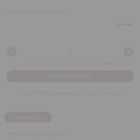
Reposición de puntas tipo 43.
Contenido:
100 puntas de aplicación.
Leer más
REF. FAB: 2167
-
+
Disminuir
Aumen
cantidad:
cantid
Disponible para compra. Entrega estimada en
15 días
.
Te faltan
110.00€
para envío gratis (solo a Península)
Especificaciones
Reposición de puntas tipo 43.