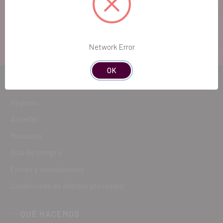
atenderte!
ATENCIÓN AL CLIENTE
900 300 475
Network Error
OK
CÓMO COMPRAR
Registro
Acceder
Mi cuenta
Guía de compra
Envíos y devoluciones
Condiciones de ofertas proveedor
QUÉ HACEMOS