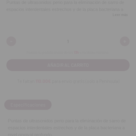
Puntas de ultrasonidos perio para la eliminación de sarro de
espacios interdentales estrechos y de la placa bacteriana a
Leer más
nivel gingival profundo.
Contenido:
1 unidad.
-
+
Disminuir
Aumen
REF. FAB: Z252420
cantidad:
cantid
Realiza tu pedido antes de las
13h
y recíbelo mañana.
Te faltan
110.00€
para envío gratis (solo a Península)
Especificaciones
Puntas de ultrasonidos perio para la eliminación de sarro de
espacios interdentales estrechos y de la placa bacteriana a
nivel gingival profundo.