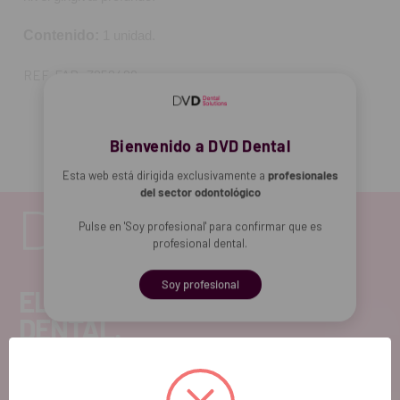
Contenido:
1 unidad.
REF. FAB: Z252420
Bienvenido a DVD Dental
Esta web está dirigida exclusivamente a
profesionales
del sector odontológico
Pulse en 'Soy profesional' para confirmar que es
profesional dental.
Soy profesional
EL FUTURO
DENTAL.
Si quieres hacernos sugerencias o tienes cualquier