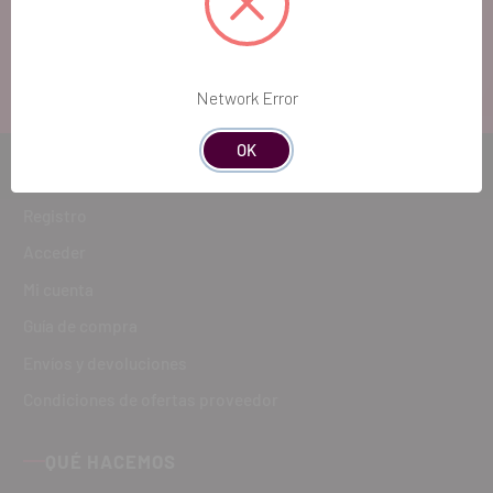
duda, estaremos encantados de atenderte!
ATENCIÓN AL CLIENTE
900 300 475
Network Error
OK
CÓMO COMPRAR
Registro
Acceder
Mi cuenta
Guía de compra
Envíos y devoluciones
Condiciones de ofertas proveedor
QUÉ HACEMOS