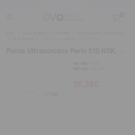
Asesoramiento personalizado
0
Inicio
Equipamiento
Profilaxis
Insertos para Ultrasonidos
Periodoncia
Punta Ultrasonidos Perio S10 NSK
Punta Ultrasonidos Perio S10 NSK
REF. DVD
ZY-326
REF. FAB.
Z252420
70,38€
85,16€
IVA incl.