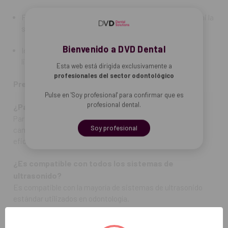
Sí, los componentes están diseñados para ser esterilizables
siguiendo normas clínicas.
Facilita la manipulación sin comprometer la precisión ni la
seguridad.
Contenido del paquete:
Bienvenido a DVD Dental
1 punta 2U con sistema de cambio rápido de puntas
Ideal para odontología general y procedimientos de
limpieza o preparación dental.
Esta web está dirigida exclusivamente a
REF. FAB: 5076300
profesionales del sector odontológico
Preguntas Frecuentes (FAQ):
Pulse en 'Soy profesional' para confirmar que es
profesional dental.
¿Para qué se utiliza la Punta 2U con cambiador?
Para procedimientos de ultrasonido dental, permitiendo
Soy profesional
cambio rápido de puntas y manteniendo precisión y
eficiencia.
¿Es compatible con todos los sistemas de
ultrasonido?
Es compatible con la mayoría de sistemas de ultrasonido
estándar utilizados en odontología.
¿Se puede esterilizar?