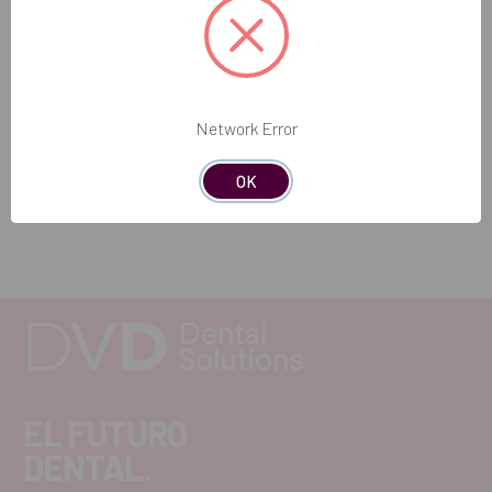
Sí, los componentes están diseñados para ser esterilizables
siguiendo normas clínicas.
Contenido del paquete:
1 punta 2U con sistema de cambio rápido de puntas
Network Error
REF. FAB: 5076300
OK
EL FUTURO
DENTAL.