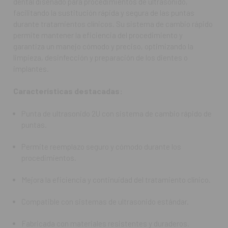
dental diseñado para procedimientos de ultrasonido,
Fabricada con materiales resistentes y duraderos.
facilitando la sustitución rápida y segura de las puntas
durante tratamientos clínicos. Su sistema de cambio rápido
Facilita la manipulación sin comprometer la precisión ni la
permite mantener la eficiencia del procedimiento y
seguridad.
garantiza un manejo cómodo y preciso, optimizando la
limpieza, desinfección y preparación de los dientes o
Ideal para odontología general y procedimientos de limpieza
implantes.
o preparación dental.
Características destacadas:
Preguntas Frecuentes (FAQ):
Punta de ultrasonido 2U con sistema de cambio rápido de
¿Para qué se utiliza la Punta 2U con cambiador?
puntas.
Para procedimientos de ultrasonido dental, permitiendo
cambio rápido de puntas y manteniendo precisión y
Permite reemplazo seguro y cómodo durante los
eficiencia.
procedimientos.
¿Es compatible con todos los sistemas de ultrasonido?
Mejora la eficiencia y continuidad del tratamiento clínico.
Es compatible con la mayoría de sistemas de ultrasonido
estándar utilizados en odontología.
Compatible con sistemas de ultrasonido estándar.
¿Se puede esterilizar?
Fabricada con materiales resistentes y duraderos.