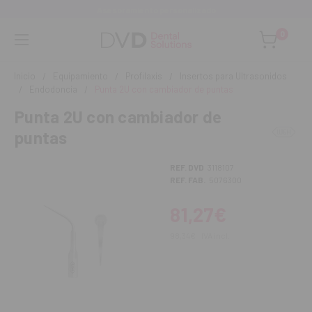
Asesoramiento personalizado
0
Inicio
Equipamiento
Profilaxis
Insertos para Ultrasonidos
Endodoncia
Punta 2U con cambiador de puntas
Punta 2U con cambiador de
puntas
REF. DVD
3118107
REF. FAB.
5076300
81,27€
98,34€
IVA incl.