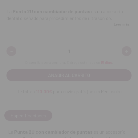
La
Punta 2U con cambiador de puntas
es un accesorio
dental diseñado para procedimientos de ultrasonido,
Leer más
facilitando la sustitución rápida y segura de las puntas
durante tratamientos clínicos. Su sistema de cambio rápido
permite mantener la eficiencia del procedimiento y garantiza
un manejo cómodo y preciso, optimizando la limpieza,
-
+
Disminuir
Aume
desinfección y preparación de los dientes o implantes.
cantidad:
canti
Disponible para compra. Entrega estimada en
15 días
.
Características destacadas:
Punta de ultrasonido 2U con sistema de cambio rápido de
puntas.
Te faltan
110.00€
para envío gratis (solo a Península)
Permite reemplazo seguro y cómodo durante los
procedimientos.
Especificaciones
Mejora la eficiencia y continuidad del tratamiento clínico.
Punta 2U con cambiador de puntas
La
es un accesorio
Compatible con sistemas de ultrasonido estándar.