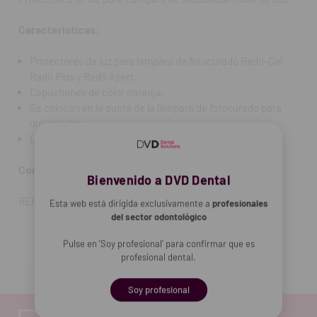
Características:
Protectores de luz para lámpara de fotocurado Radii-Cal
Radii Plus y Radii Xpert.
Capuchones de color naranja.
Se colocan en la punta de la lámpara de fotocurado para
dirigir la luz.
Compatible con lámparas Radii de SDI
Contenido:
5 unidades.
Bienvenido a DVD Dental
REF. FAB: 5600056
Esta web está dirigida exclusivamente a
profesionales
del sector odontológico
Pulse en 'Soy profesional' para confirmar que es
profesional dental.
Soy profesional