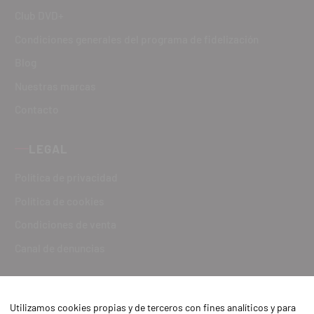
Club DVD+
Condiciones generales del programa de fidelización
Blog
Nuestras marcas
Contacto
LEGAL
Política de privacidad
Política de cookies
Condiciones de venta
Canal de denuncias
Utilizamos cookies propias y de terceros con fines analíticos y para