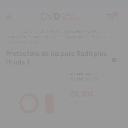
Asesoramiento personalizado
0
Inicio
Equipamiento
Restauración Dental y Estética
Lámparas de Fotopolimerización
Accesorios
Protectora de luz
para Radii plus (5 uds.)
Protectora de luz para Radii plus
(5 uds.)
REF. DVD
3007302
REF. FAB.
5600056
26,30€
31,82€
IVA incl.