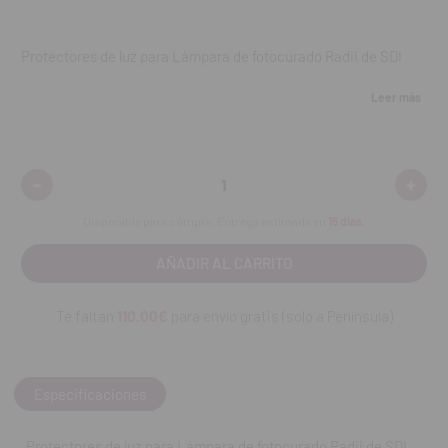
Protectores de luz para Lámpara de fotocurado Radii de SDI
Características:
Leer más
Protectores de luz para lámpara de fotocurado Radii-Cal
Radii Plus y Radii Xpert.
-
+
Disminuir
Aumen
Capuchones de color naranja.
cantidad:
cantid
Se colocan en la punta de la lámpara de fotocurado para
Disponible para compra. Entrega estimada en
15 días
.
dirigir la luz.
Compatible con lámparas Radii de SDI
Contenido:
5 unidades.
Te faltan
110.00€
para envío gratis (solo a Península)
REF. FAB: 5600056
Especificaciones
Protectores de luz para Lámpara de fotocurado Radii de SDI