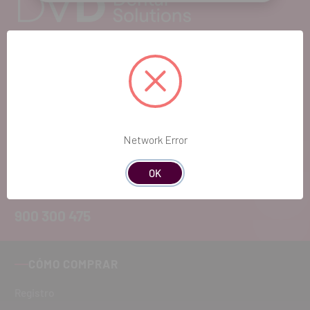
EL FUTURO
DENTAL.
Si quieres hacernos sugerencias o tienes
Network Error
cualquier duda, estaremos encantados de
atenderte!
OK
ATENCIÓN AL CLIENTE
900 300 475
CÓMO COMPRAR
Registro