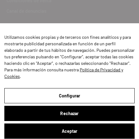
Condiciones de venta
Canal de denuncias
Utilizamos cookies propias y de terceros con fines analíticos y para
mostrarte publicidad personalizada en función de un perfil
elaborado a partir de tus hábitos de navegación. Puedes personalizar
tus preferencias pulsando en "Configurar", aceptar todas las cookies
haciendo clic en "Aceptar", o rechazarlas seleccionando "Rechazar".
Para más información consulta nuestra
Política de Privacidad y
Cookies
.
Aviso Legal
Política de Privacidad y Cookies
Configurar
Condiciones de compra
Rechazar
Configurar
Aceptar
Buscar