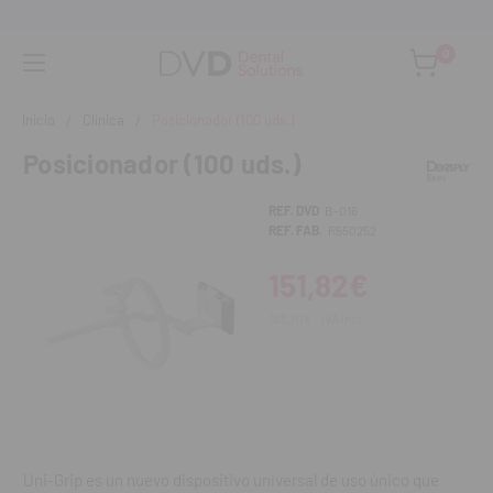
Asesoramiento personalizado
0
Inicio
Clínica
Posicionador (100 uds.)
Posicionador (100 uds.)
REF. DVD
B-016
REF. FAB.
R550252
151,82€
183,70€
IVA incl.
Uni-Grip es un nuevo dispositivo universal de uso único que