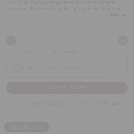
Pola Office+ se utiliza para la restauración médicamente
indicada de dientes descoloridos que no pueden restaurarse
Leer más
con los sistemas para uso doméstico existentes.
Pola Office+ incluye una punta de pincel para facilitar la
aplicación.
-
+
Disminuir
Aumen
cantidad:
cantid
Pola Office+ se recomienda cuando la decoloración dental
Realiza tu pedido antes de las
13h
y recíbelo mañana.
afecta negativamente a la calidad de vida relacionada con la
salud del paciente. Pola Office+ ofrece una alternativa menos
invasiva en comparación con empastes, coronas o carillas, y
Compra 3 unidades y llévate 1 gratis
PROMO
debería considerarse la primera opción.
Contenido:
una unidad
REF. FAB: 7700461
Te faltan
110.00€
para envío gratis (solo a Península)
Especificaciones