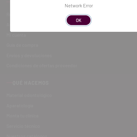
CÓMO COMPRAR
Network Error
Registro
OK
Acceder
Mi cuenta
Guía de compra
Envíos y devoluciones
Condiciones de ofertas proveedor
QUÉ HACEMOS
Material odontológico
Aparatología
Monta tu clínica
Servicio técnico
Nuestros catálogos