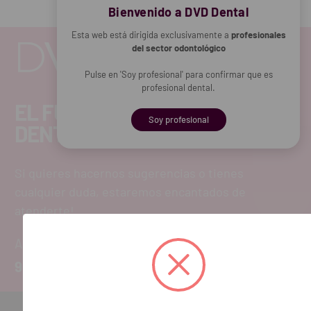
Bienvenido a DVD Dental
Esta web está dirigida exclusivamente a
profesionales
del sector odontológico
Pulse en 'Soy profesional' para confirmar que es
profesional dental.
EL FUTURO
Soy profesional
DENTAL.
Si quieres hacernos sugerencias o tienes
cualquier duda, estaremos encantados de
atenderte!
ATENCIÓN AL CLIENTE
900 300 475