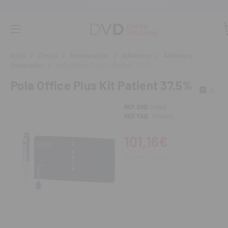
Asesoramiento personalizado
Inicio
Clínica
Restauración
Adhesivos
Adhesivos
Universales
Pola Office Plus Kit Patient 37,5%
Pola Office Plus Kit Patient 37,5%
REF. DVD
141569
REF. FAB.
7700461
101,16€
122,40€
IVA incl.