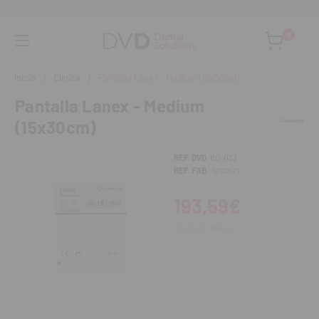
Asesoramiento personalizado
0
Inicio
Clínica
Pantalla Lanex - Medium (15x30cm)
Pantalla Lanex - Medium
(15x30cm)
REF. DVD
KO-033
REF. FAB.
1292671
193,59€
234,24€
IVA incl.