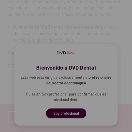
máxima absorción de rayos X y reducción significativa de la
exposición a la radiación, garantizando imágenes de alta
calidad en radiografías NDT (Ensayos No Destructivos).
Su
tamaño de 15 x 30 cm
en
formato
Medium
las hace
ideales para aplicaciones industriales que requieren
precisión, seguridad y eficiencia.
Contenido:
una unidad.
REF. FAB: 1292671
Bienvenido a DVD Dental
Esta web está dirigida exclusivamente a
profesionales
del sector odontológico
Pulse en 'Soy profesional' para confirmar que es
profesional dental.
Soy profesional