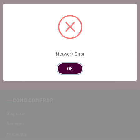
EL FUTURO
DENTAL.
Si quieres hacernos sugerencias o tienes
cualquier duda, estaremos encantados de
atenderte!
Network Error
ATENCIÓN AL CLIENTE
OK
900 300 475
CÓMO COMPRAR
Registro
Acceder
Mi cuenta