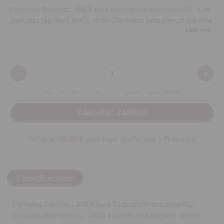
Pantallas Rápidas LANEX para Radiografía Industrial NDT. Las
pantallas rápidas LANEX están diseñadas para ofrecer máxima
Leer más
absorción de rayos X y reducción significativa de la exposición
a la radiación, garantizando imágenes de alta calidad en
radiografías NDT (Ensayos No Destructivos).
-
+
Disminuir
Aumen
Su
tamaño de 15 x 30 cm
en
formato
Medium
las hace
cantidad:
cantid
ideales para aplicaciones industriales que requieren
Disponible para compra. Entrega estimada en
15 días
.
precisión, seguridad y eficiencia.
Contenido:
una unidad.
Te faltan
110.00€
para envío gratis (solo a Península)
REF. FAB: 1292671
Especificaciones
Pantallas Rápidas LANEX para Radiografía Industrial NDT.
Las pantallas rápidas LANEX están diseñadas para ofrecer