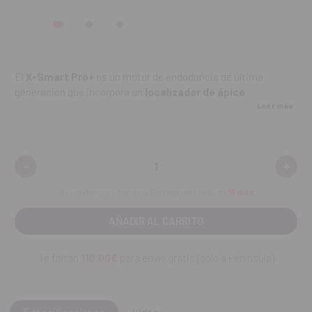
El
X-Smart Pro+
es un motor de endodoncia de última
generación que incorpora un
localizador de ápice
Leer más
integrado
, permitiendo una determinación precisa de la
longitud de trabajo durante la conformación activa del
conducto.
-
+
Disminuir
Aume
Especificaciones técnicas:
cantidad:
canti
Disponible para compra. Entrega estimada en
15 días
.
Localizador de ápice integrado con tecnología
Dynamic Accuracy™.
Motor sin escobillas con retroalimentación de 360° para
Te faltan
110.00€
para envío gratis (solo a Península)
mayor estabilidad.
Pantalla táctil HD de
7 pulgadas
con interfaz intuitiva.
Especificaciones
Video