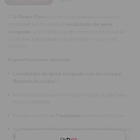
Programas preconfigurados para sistemas de limas como
WaveOne® Gold, ProTaper Ultimate™, VDW.ROTATE®
,
X-Smart Pro+
El
es un motor de endodoncia de última
entre otros.
localizador de ápice
generación que incorpora un
Actualización de software vía Wi-Fi.
integrado
, permitiendo una determinación precisa de la
longitud de trabajo durante la conformación activa del
Contra-ángulo con luz LED y cabezal miniaturizado para
conducto.
máxima visibilidad.
Especificaciones técnicas:
Batería de alto rendimiento con carga rápida (1,5 horas).
Localizador de ápice integrado con tecnología
Contenido:
Dynamic Accuracy™.
Motor de endodoncia X-Smart® Pro+ con localizador
Motor sin escobillas con retroalimentación de 360° para
de ápice integrado
, minicontraángulo con LED integrado,
mayor estabilidad.
360° de posición ajustable, funda de la pieza de mano de
acero inoxidable, soporte magnético de la pieza de mano,
7 pulgadas
Pantalla táctil HD de
con interfaz intuitiva.
caja de accesorios (cargador con adaptadores universales
de corriente), clip para labios, clip para limas, cable
Programas preconfigurados para sistemas de limas como
conector en Y.
WaveOne® Gold, ProTaper Ultimate™,
Kit de limas Reciproc Blue.