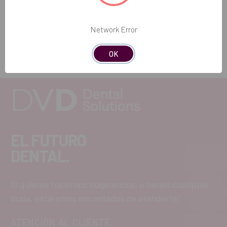
REF. FAB: B00XSPPRCBKIT
Network Error
OK
EL FUTURO
DENTAL.
Si quieres hacernos sugerencias o tienes cualquier
duda, estaremos encantados de atenderte!
ATENCIÓN AL CLIENTE