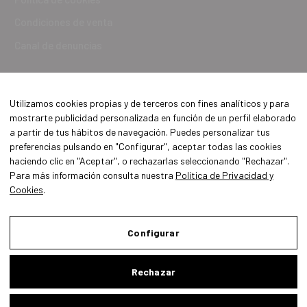
Condiciones de venta
Canal de denuncias
Utilizamos cookies propias y de terceros con fines analíticos y para
mostrarte publicidad personalizada en función de un perfil elaborado
a partir de tus hábitos de navegación. Puedes personalizar tus
preferencias pulsando en "Configurar", aceptar todas las cookies
haciendo clic en "Aceptar", o rechazarlas seleccionando "Rechazar".
Para más información consulta nuestra
Política de Privacidad y
Cookies
.
Aviso Legal
Política de Privacidad y Cookies
Configurar
Condiciones de compra
Rechazar
Configurar