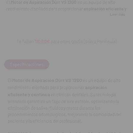
El
Motor de Aspiración Dürr VS 1200
es un equipo de alto
rendimiento diseñado para proporcionar
aspiración eficiente y
Leer más
continua
en clínicas dentales. Su tecnología avanzada
garantiza un flujo de aire estable, optimizando la eliminación
de saliva, fluidos y restos durante los procedimientos
odontológicos, mejorando la comodidad del paciente y la
eficiencia del profesional.
Te faltan
110.00€
para envío gratis (solo a Península)
El VS 1200 destaca por su
bajo nivel de ruido, durabilidad y
compatibilidad
con sistemas de aspiración centralizados o
Especificaciones
individuales. Su diseño compacto facilita la instalación en
espacios clínicos reducidos, mientras que su mantenimiento es
Motor de Aspiración Dürr VS 1200
sencillo y confiable.
El
es un equipo de alto
aspiración
rendimiento diseñado para proporcionar
Características destacadas:
eficiente y continua
en clínicas dentales. Su tecnología
avanzada garantiza un flujo de aire estable, optimizando la
Motor de aspiración de alto rendimiento para clínicas
eliminación de saliva, fluidos y restos durante los
dentales.
procedimientos odontológicos, mejorando la comodidad del
paciente y la eficiencia del profesional.
Flujo de aire estable y eficiente para eliminación de saliva y
residuos.