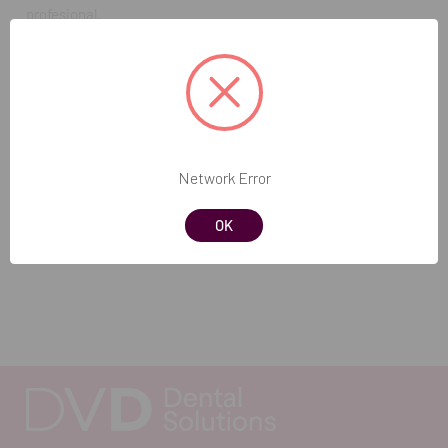
profesional.
¿Requiere mantenimiento frecuente?
Su mantenimiento es sencillo y recomendado según las
instrucciones del fabricante para garantizar durabilidad y
rendimiento óptimo.
Contenido del paquete:
Network Error
1 Motor de Aspiración Dürr VS 1200
OK
REF. FAB: 7138.02/002