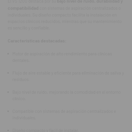
bajo nivel de ruido, durabilidad y
El VS 1200 destaca por su
compatibilidad
con sistemas de aspiración centralizados o
Bajo nivel de ruido, mejorando la comodidad en el entorno
individuales. Su diseño compacto facilita la instalación en
clínico.
espacios clínicos reducidos, mientras que su mantenimiento
es sencillo y confiable.
Compatible con sistemas de aspiración centralizados e
individuales.
Características destacadas:
Diseño compacto y fácil de instalar.
Motor de aspiración de alto rendimiento para clínicas
dentales.
Mantenimiento sencillo y duradero, fabricado por Dürr
Dental.
Flujo de aire estable y eficiente para eliminación de saliva y
residuos.
Ideal para clínicas de tamaño mediano y grande.
Bajo nivel de ruido, mejorando la comodidad en el entorno
Preguntas Frecuentes (FAQ):
clínico.
¿Para qué se utiliza el Motor de Aspiración VS 1200?
Compatible con sistemas de aspiración centralizados e
Se utiliza para proporcionar aspiración continua de saliva,
individuales.
fluidos y residuos durante procedimientos dentales,
garantizando un entorno limpio y seguro.
Diseño compacto y fácil de instalar.