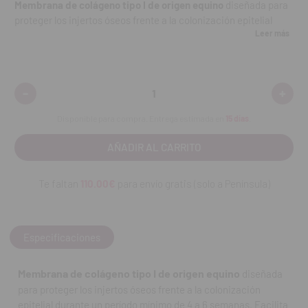
Membrana de colágeno tipo I de origen equino
diseñada para
proteger los injertos óseos frente a la colonización epitelial
Leer más
durante un período mínimo de 4 a 6 semanas. Facilita la
regeneración ósea sin necesidad de fijación adicional,
asegurando una integración óptima del injerto.
-
+
Disminuir
Aumen
Características:
cantidad:
cantid
Disponible para compra. Entrega estimada en
15 días
.
Protege el injerto óseo frente a colonización epitelial
Fabricada en colágeno equino tipo I de alta
biocompatibilidad
Te faltan
110.00€
para envío gratis (solo a Península)
Aplicación sencilla: cubrir el injerto óseo sin necesidad de
fijación con elementos de osteosíntesis
Especificaciones
Favorece la regeneración ósea guiada con seguridad y
eficacia
Membrana de colágeno tipo I de origen equino
diseñada
Periodo de protección mínimo: 4 a 6 semanas
para proteger los injertos óseos frente a la colonización
epitelial durante un período mínimo de 4 a 6 semanas. Facilita