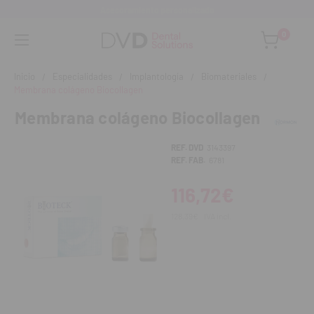
Asesoramiento personalizado
0
Inicio
Especialidades
Implantología
Biomateriales
Membrana colágeno Biocollagen
Membrana colágeno Biocollagen
REF. DVD
3143397
REF. FAB.
6781
116,72€
128,39€
IVA incl.