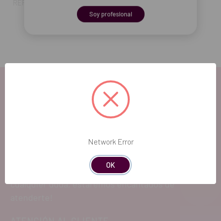
REF. FAB: 6781
Soy profesional
EL FUTURO
DENTAL.
Network Error
OK
Si quieres hacernos sugerencias o tienes
cualquier duda, estaremos encantados de
atenderte!
ATENCIÓN AL CLIENTE