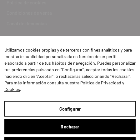
Política de cookies
Condiciones de venta
Canal de denuncias
Utilizamos cookies propias y de terceros con fines analíticos y para
mostrarte publicidad personalizada en función de un perfil
elaborado a partir de tus hábitos de navegación. Puedes personalizar
tus preferencias pulsando en "Configurar", aceptar todas las cookies
haciendo clic en "Aceptar", o rechazarlas seleccionando "Rechazar".
Para más información consulta nuestra
Política de Privacidad y
Cookies
.
Aviso Legal
Política de Privacidad y Cookies
Configurar
Condiciones de compra
Rechazar
Configurar