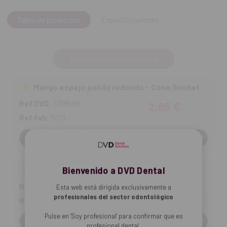
Tabla de productos
Especificaciones
Añadir selección a la cesta
Mango espejo polido redondo - Cone Socket
Ref DVD:
3188588
2,85 €
Ref fab:
5013
Cantidad:
Bienvenido a DVD Dental
Mango espejo polido redondo - Rosca SS
Ref DVD:
3188587
2,85 €
Esta web está dirigida exclusivamente a
profesionales del sector odontológico
Ref fab:
5012
Pulse en 'Soy profesional' para confirmar que es
Cantidad:
profesional dental.