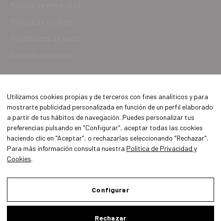
Política de privacidad
Política de cookies
Condiciones de venta
Canal de denuncias
Utilizamos cookies propias y de terceros con fines analíticos y para
mostrarte publicidad personalizada en función de un perfil elaborado
a partir de tus hábitos de navegación. Puedes personalizar tus
preferencias pulsando en "Configurar", aceptar todas las cookies
haciendo clic en "Aceptar", o rechazarlas seleccionando "Rechazar".
Para más información consulta nuestra
Política de Privacidad y
Cookies
.
Aviso Legal
Política de Privacidad y Cookies
Configurar
Condiciones de compra
Rechazar
Configurar