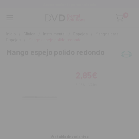
Asesoramiento personalizado
0
Inicio
Clínica
Instrumental
Espejos
Mangos para
Espejos
Mango espejo polido redondo
Mango espejo polido redondo
2,85€
3,45€
IVA incl.
Ver tabla de variantes