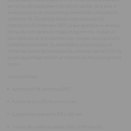
de curado diseñada para el laboratorio dental, ideal para el
Tiempo de curado ajustable entre 1 y 60 minutos
endurecimiento de resinas fotopolimerizables utilizadas en
impresión 3D. Su cámara interna está equipada con
Plato giratorio de 18 cm para curado homogéneo
iluminación UV uniforme a 360°, lo que garantiza un proceso
Cámara interna de gran capacidad
de curado homogéneo en todas las superficies. Incluye un
plato giratorio de gran diámetro que asegura una exposición
Panel digital de control
completa y constante. Su panel digital permite ajustar el
tiempo de curado de forma precisa, mientras que sus LED UV
Vida útil prolongada de los LED
de alta durabilidad ofrecen un rendimiento eficaz sin generar
ozono.
Funcionamiento sin producción de ozono
Características:
Diseño compacto y fácil de usar
Iluminación UV uniforme a 360°
Preguntas frecuentes (FAQ):
Fuente de luz LED UV sin mercurio
¿Para qué se utiliza esta lámpara?
Para el curado de resinas fotopolimerizables, especialmente las
Longitud de onda entre 375 y 405 nm
utilizadas en impresión 3D dental.
Tiempo de curado ajustable entre 1 y 60 minutos