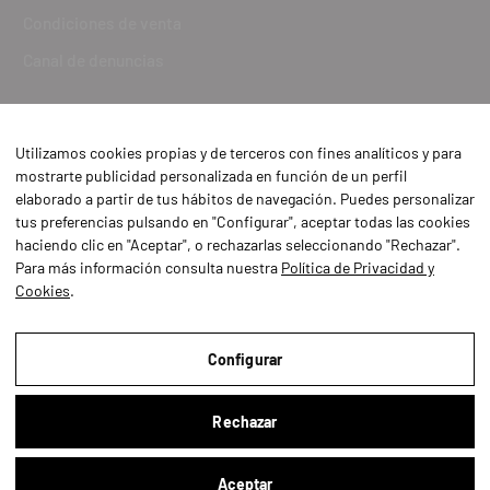
Condiciones de venta
Canal de denuncias
Utilizamos cookies propias y de terceros con fines analíticos y para
mostrarte publicidad personalizada en función de un perfil
elaborado a partir de tus hábitos de navegación. Puedes personalizar
tus preferencias pulsando en "Configurar", aceptar todas las cookies
haciendo clic en "Aceptar", o rechazarlas seleccionando "Rechazar".
Para más información consulta nuestra
Política de Privacidad y
Cookies
.
Aviso Legal
Política de Privacidad y Cookies
Configurar
Condiciones de compra
Rechazar
Configurar
Aceptar