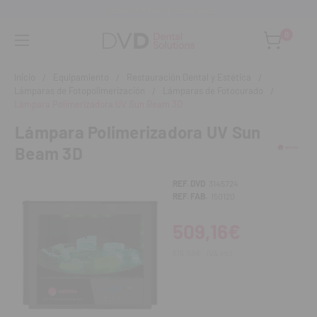
Asesoramiento personalizado
0
Inicio
Equipamiento
Restauración Dental y Estética
Lámparas de Fotopolimerización
Lámparas de Fotocurado
Lámpara Polimerizadora UV Sun Beam 3D
Lámpara Polimerizadora UV Sun
Beam 3D
REF. DVD
3145724
REF. FAB.
150120
509,16€
616,08€
IVA incl.