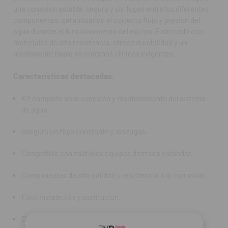
una conexión estable, segura y sin fugas entre los diferentes
Diseñado para un rendimiento estable y seguro.
componentes, garantizando el correcto flujo y presión del
agua durante el funcionamiento del equipo. Fabricado con
Preguntas Frecuentes (FAQ):
materiales de alta resistencia, ofrece durabilidad y un
rendimiento fiable en entornos clínicos exigentes.
¿Para qué sirve el kit de conexión de agua?
Sirve para conectar, reparar o mantener el sistema de
Características destacadas:
suministro de agua de equipos dentales, asegurando un
funcionamiento estable y seguro.
Kit completo para conexión y mantenimiento del sistema
de agua.
¿Es compatible con cualquier equipo dental?
Sí, es compatible con la mayoría de los equipos que utilizan
Asegura un flujo constante y sin fugas.
sistemas de agua estándar.
Compatible con múltiples equipos dentales estándar.
¿Requiere instalación profesional?
Puede instalarse fácilmente, aunque se recomienda que lo
Componentes de alta calidad y resistencia a la corrosión.
haga personal técnico especializado.
Fácil instalación y sustitución.
Contenido del paquete:
1 Kit de conexión de agua (componentes completos para
Diseñado para un rendimiento estable y seguro.