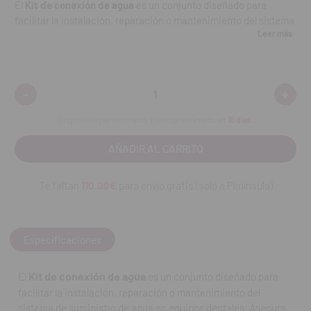
El
Kit de conexión de agua
es un conjunto diseñado para
facilitar la instalación, reparación o mantenimiento del sistema
Leer más
de suministro de agua en equipos dentales. Asegura una
conexión estable, segura y sin fugas entre los diferentes
componentes, garantizando el correcto flujo y presión del agua
durante el funcionamiento del equipo. Fabricado con
-
+
Disminuir
Aumen
materiales de alta resistencia, ofrece durabilidad y un
cantidad:
cantid
rendimiento fiable en entornos clínicos exigentes.
Disponible para compra. Entrega estimada en
15 días
.
Características destacadas:
Kit completo para conexión y mantenimiento del sistema de
Te faltan
110.00€
para envío gratis (solo a Península)
agua.
Asegura un flujo constante y sin fugas.
Especificaciones
Compatible con múltiples equipos dentales estándar.
Kit de conexión de agua
El
es un conjunto diseñado para
Componentes de alta calidad y resistencia a la corrosión.
facilitar la instalación, reparación o mantenimiento del
Fácil instalación y sustitución.
sistema de suministro de agua en equipos dentales. Asegura