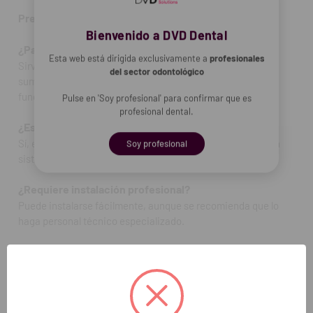
instalación)
Preguntas Frecuentes (FAQ):
REF. FAB: X051110X
Bienvenido a DVD Dental
¿Para qué sirve el kit de conexión de agua?
Esta web está dirigida exclusivamente a
profesionales
Sirve para conectar, reparar o mantener el sistema de
del sector odontológico
suministro de agua de equipos dentales, asegurando un
funcionamiento estable y seguro.
Pulse en 'Soy profesional' para confirmar que es
profesional dental.
¿Es compatible con cualquier equipo dental?
Sí, es compatible con la mayoría de los equipos que utilizan
Soy profesional
sistemas de agua estándar.
¿Requiere instalación profesional?
Puede instalarse fácilmente, aunque se recomienda que lo
haga personal técnico especializado.
Contenido del paquete:
1 Kit de conexión de agua (componentes completos para
instalación)
REF. FAB: X051110X