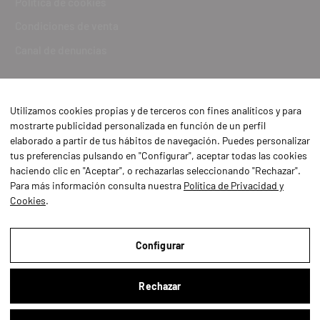
Política de cookies
Condiciones de venta
Canal de denuncias
Utilizamos cookies propias y de terceros con fines analíticos y para
mostrarte publicidad personalizada en función de un perfil
elaborado a partir de tus hábitos de navegación. Puedes personalizar
tus preferencias pulsando en "Configurar", aceptar todas las cookies
haciendo clic en "Aceptar", o rechazarlas seleccionando "Rechazar".
Para más información consulta nuestra
Política de Privacidad y
Cookies
.
Aviso Legal
Política de Privacidad y Cookies
Configurar
Condiciones de compra
Rechazar
Configurar