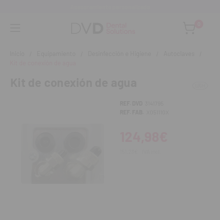
Asesoramiento personalizado
0
Inicio
Equipamiento
Desinfección e Higiene
Autoclaves
Kit de conexión de agua
Kit de conexión de agua
REF. DVD
3141795
REF. FAB.
X051110X
124,98€
151,23€
IVA incl.