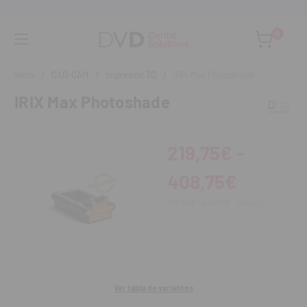
Asesoramiento personalizado
0
Inicio
CAD-CAM
Impresión 3D
IRIX Max Photoshade
IRIX Max Photoshade
219,75€ -
408,75€
265,90€ - 494,59€
IVA incl.
Ver tabla de variantes