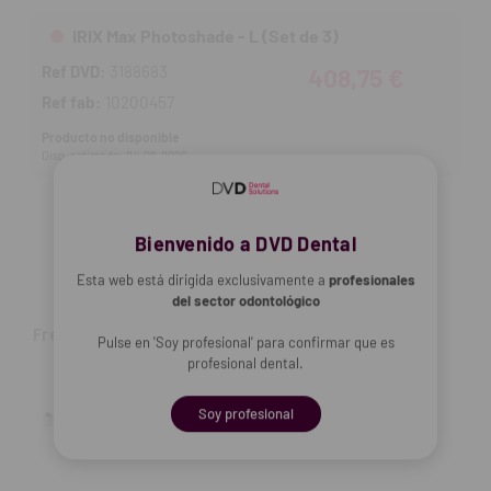
IRIX Max Photoshade - L (Set de 3)
Ref DVD:
3188683
408,75 €
Ref fab:
10200457
Producto no disponible
Disp. estimada: 24-08-2026
Añadir selección a la cesta
Bienvenido a DVD Dental
Esta web está dirigida exclusivamente a
profesionales
del sector odontológico
Frequently Bought Together
Pulse en 'Soy profesional' para confirmar que es
profesional dental.
Soy profesional