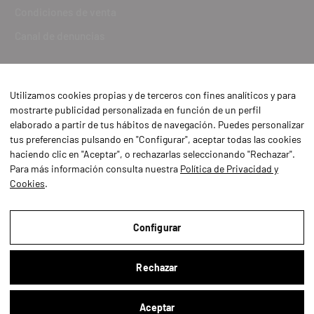
Condiciones de venta
Canal de denuncias
Utilizamos cookies propias y de terceros con fines analíticos y para
mostrarte publicidad personalizada en función de un perfil
elaborado a partir de tus hábitos de navegación. Puedes personalizar
tus preferencias pulsando en "Configurar", aceptar todas las cookies
haciendo clic en "Aceptar", o rechazarlas seleccionando "Rechazar".
Para más información consulta nuestra
Política de Privacidad y
Cookies
.
Aviso Legal
Política de Privacidad y Cookies
Configurar
Condiciones de compra
Rechazar
Configurar
Aceptar