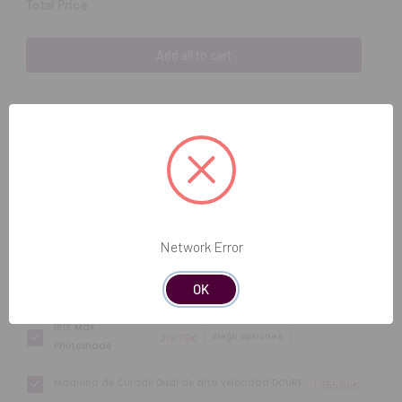
Total Price
Add all to cart
Recambio - Set de Limpieza Shaker Dfab
152,00€
Temporis Resina
Elegir opciones
159,00€
Provisional 3D
Temporis
Elegir opciones
168,00€
Photoshade Resina
Network Error
Provisional 3D
IRIX Max Composite
Elegir opciones
207,00€
OK
Híbrido
IRIX Max
Elegir opciones
219,75€
Photoshade
Maquina de Curado Dual de alta velocidad DCURE
1 955,00€