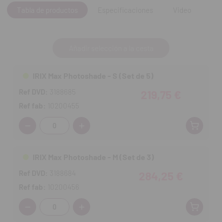
• Alta translucidez.
Tabla de productos
Especificaciones
Video
• Para los tonos A1 a A3.5.
• Disponible con la tecnología de degradado adaptativo
Photoshade.
Añadir selección a la cesta
Contenido:
3 unidades excepto en la medida S que vienen 5
unidades.
IRIX Max Photoshade - S (Set de 5)
Ref DVD:
3188685
219,75 €
Ref fab:
10200455
*DVD, distribuidor oficial y exclusivo de Dfab para España y
Cantidad:
Portugal.
IRIX Max Photoshade - M (Set de 3)
Ref DVD:
3188684
284,25 €
Ref fab:
10200456
Cantidad: