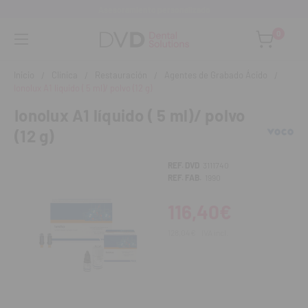
Asesoramiento personalizado
0
Inicio
Clínica
Restauración
Agentes de Grabado Ácido
Ionolux A1 líquido ( 5 ml)/ polvo (12 g)
Ionolux A1 líquido ( 5 ml)/ polvo
(12 g)
REF. DVD
3111740
REF. FAB.
1990
116,40€
128,04€
IVA incl.