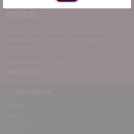
EL FUTURO
DENTAL.
Si quieres hacernos sugerencias o tienes
cualquier duda, estaremos encantados de
atenderte!
ATENCIÓN AL CLIENTE
900 300 475
CÓMO COMPRAR
Registro
Acceder
Mi cuenta