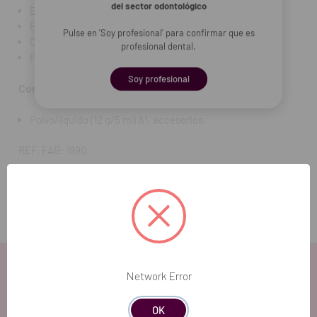
del sector odontológico
Empastes pequeños de clase I.
Empastes temporales.
Pulse en 'Soy profesional' para confirmar que es
Construcción del núcleo.
profesional dental.
Forros.
Soy profesional
Contenido:
Polvo/líquido (12 g/5 ml) A1, accesorios.
REF. FAB: 1990
Network Error
OK