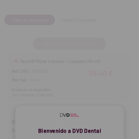
Rellenos y revestimientos de reconstrucción.
Contenido:
1 frasco.
Tabla de productos
Especificaciones
Añadir selección a la cesta
Ionofil Molar Líquido - Líquido (10 ml)
Ref DVD:
3001897
55,40 €
Ref fab:
1448
Producto no disponible
Disp. estimada: 23-08-2026
Ionofil Molar Líquido - Polvo A2 (15 gr)
Ref DVD:
3111772
77,30 €
Bienvenido a DVD Dental
Ref fab:
1442