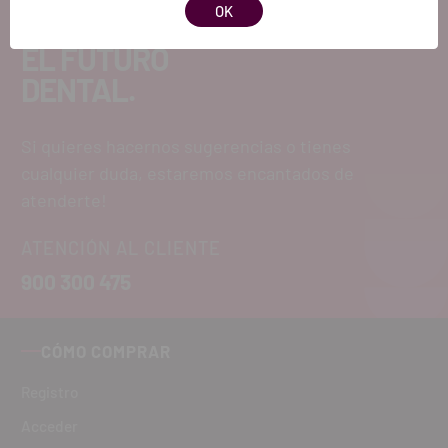
OK
EL FUTURO
DENTAL.
Si quieres hacernos sugerencias o tienes
cualquier duda, estaremos encantados de
atenderte!
ATENCIÓN AL CLIENTE
900 300 475
CÓMO COMPRAR
Registro
Acceder