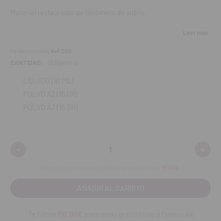
Material restaurador de ionómero de vidrio.
Características:
Leer más
Ha seleccionado
Ref. DVD
Muy buena empaquetabilidad.
CANTIDAD:
Obligatorio
Consistencia no pegajosa.
Muy alta resistencia a la abrasión, a la compresión y a la
LÍQUIDO (10 ML)
flexión.
POLVO A2 (15 GR)
Buena adhesión a la dentina y al esmalte.
POLVO A3 (15 GR)
Rellenos muy duraderos.
Liberación continua de alto nivel de flúor.
Radiopaco.
Biocompatible.
-
+
Disminuir
Aumen
Translucidez estética similar a la de los dientes.
cantidad:
cantid
Disponible para compra. Entrega estimada en
15 días
.
Indicaciones:
Restauraciones de cavidades de clase II (no oclusivas).
Tratamiento temporal a largo plazo de cavidades de clase I y
Te faltan
110.00€
para envío gratis (solo a Península)
II.