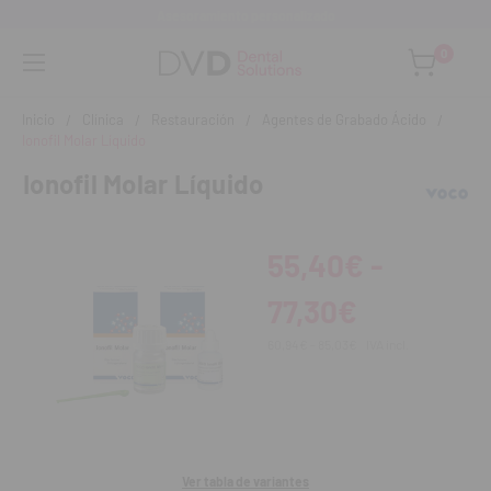
Asesoramiento personalizado
0
Inicio
Clínica
Restauración
Agentes de Grabado Ácido
Ionofil Molar Líquido
Ionofil Molar Líquido
55,40€ -
77,30€
60,94€ - 85,03€
IVA incl.
Ver tabla de variantes