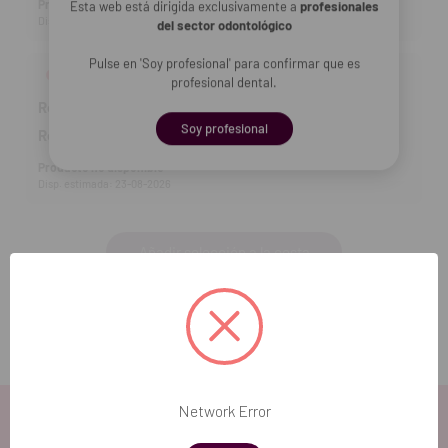
Producto no disponible
Esta web está dirigida exclusivamente a
profesionales
Disp. estimada: 23-08-2026
del sector odontológico
Pulse en 'Soy profesional' para confirmar que es
Ionofil Molar Líquido - Polvo A3 (15 gr)
profesional dental.
Ref DVD:
3001898
77,30 €
Soy profesional
Ref fab:
1443
Producto no disponible
Disp. estimada: 23-08-2026
Añadir selección a la cesta
Network Error