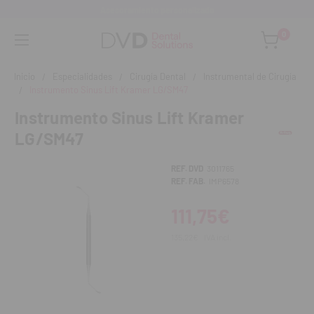
Asesoramiento personalizado
0
Inicio
Especialidades
Cirugía Dental
Instrumental de Cirugía
Instrumento Sinus Lift Kramer LG/SM47
Instrumento Sinus Lift Kramer
LG/SM47
REF. DVD
3011765
REF. FAB.
IMP6578
111,75€
135,22€
IVA incl.