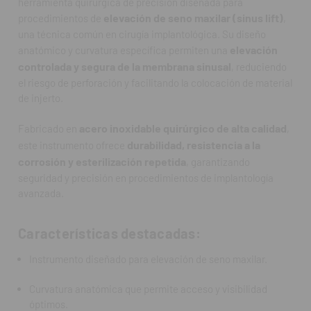
herramienta quirúrgica de precisión diseñada para
elevación de seno maxilar (sinus lift)
procedimientos de
,
Permite una elevación segura de la membrana sinusal.
una técnica común en cirugía implantológica. Su diseño
elevación
anatómico y curvatura específica permiten una
Fabricado en acero inoxidable quirúrgico de alta calidad.
controlada y segura de la membrana sinusal
, reduciendo
el riesgo de perforación y facilitando la colocación de material
Esterilizable y resistente a la corrosión.
de injerto.
Ideal para procedimientos de implantología y cirugía ósea.
acero inoxidable quirúrgico de alta calidad
Fabricado en
,
durabilidad, resistencia a la
este instrumento ofrece
Preguntas frecuentes (FAQ):
corrosión y esterilización repetida
, garantizando
seguridad y precisión en procedimientos de implantología
¿Para qué se utiliza el Instrumento Sinus Lift Kramer
avanzada.
LG/SM47?
Para levantar de forma segura la membrana del seno maxilar
durante la colocación de implantes o injertos óseos.
Características destacadas:
¿Qué lo diferencia de otros instrumentos para sinus lift?
Instrumento diseñado para elevación de seno maxilar.
Su diseño Kramer ofrece una curvatura precisa que permite
trabajar con mayor control y menor riesgo de dañar la
Curvatura anatómica que permite acceso y visibilidad
membrana sinusal.
óptimos.