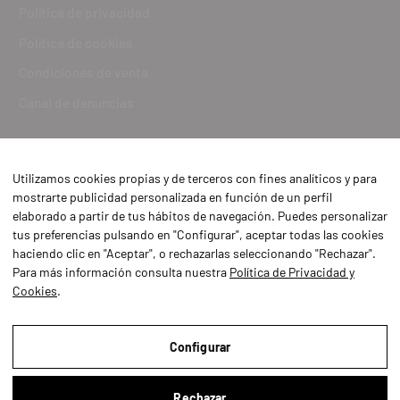
Política de privacidad
Política de cookies
Condiciones de venta
Canal de denuncias
Utilizamos cookies propias y de terceros con fines analíticos y para
mostrarte publicidad personalizada en función de un perfil
elaborado a partir de tus hábitos de navegación. Puedes personalizar
tus preferencias pulsando en "Configurar", aceptar todas las cookies
haciendo clic en "Aceptar", o rechazarlas seleccionando "Rechazar".
Para más información consulta nuestra
Política de Privacidad y
Cookies
.
Aviso Legal
Política de Privacidad y Cookies
Configurar
Condiciones de compra
Rechazar
Configurar