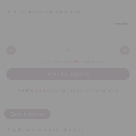
Se utiliza para encerado de laboratorio.
Leer más
Contenido:
una unidad.
REF. FAB: CVLC5
-
+
Disminuir
Aumen
cantidad:
cantid
Realiza tu pedido antes de las
13h
y recíbelo mañana.
Te faltan
110.00€
para envío gratis (solo a Península)
Especificaciones
Se utiliza para encerado de laboratorio.