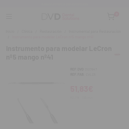
Asesoramiento personalizado
0
Inicio
Clínica
Restauración
Instrumental para Restauración
Instrumento para modelar LeCron nº5 mango nº41
Instrumento para modelar LeCron
nº5 mango nº41
REF. DVD
3107647
REF. FAB.
CVLC5
51,83€
62,71€
IVA incl.