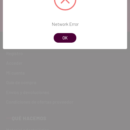
ATENCIÓN AL CLIENTE
900 300 475
Network Error
OK
CÓMO COMPRAR
Registro
Acceder
Mi cuenta
Guía de compra
Envíos y devoluciones
Condiciones de ofertas proveedor
QUÉ HACEMOS