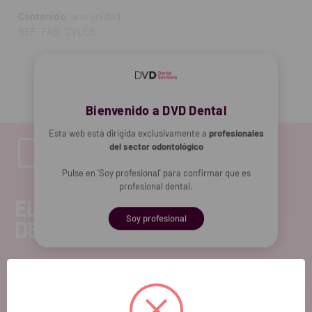
Contenido:
una unidad.
REF. FAB: CVLC5
Bienvenido a DVD Dental
Esta web está dirigida exclusivamente a
profesionales
del sector odontológico
Pulse en 'Soy profesional' para confirmar que es
profesional dental.
EL FUTURO
Soy profesional
DENTAL.
Si quieres hacernos sugerencias o tienes
cualquier duda, estaremos encantados de
atenderte!