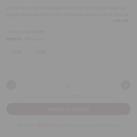
Acción de corte, osteotomía horizontal. Micro visualizador de
Angulo Izquierdo de 0,6 mm. Aplicación clínica, toda la técnica
Leer más
de Osteotomía en Maxila y Mandíbula. Injerto de bloque de
hueso.
Ha seleccionado
Ref. DVD
MODELO:
Obligatorio
Contenido:
1 unidad.
OT8L
OT8R
-
+
Disminuir
Aumen
cantidad:
cantid
Realiza tu pedido antes de las
13h
y recíbelo mañana.
Te faltan
110.00€
para envío gratis (solo a Península)