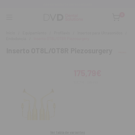
Asesoramiento personalizado
0
Inicio
Equipamiento
Profilaxis
Insertos para Ultrasonidos
Endodoncia
Inserto OT8L/OT8R Piezosurgery
Inserto OT8L/OT8R Piezosurgery
175,79€
212,71€
IVA incl.
Ver tabla de variantes