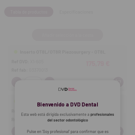
Tabla de productos
Especificaciones
Añadir selección a la cesta
Inserto OT8L/OT8R Piezosurgery - OT8L
Ref DVD:
X1-605
175,79 €
Ref fab:
03370013
Cantidad:
Inserto OT8L/OT8R Piezosurgery - OT8R
Bienvenido a DVD Dental
Ref DVD:
XX-157
175,79 €
Esta web está dirigida exclusivamente a
profesionales
Ref fab:
03370012
del sector odontológico
Cantidad:
Pulse en 'Soy profesional' para confirmar que es