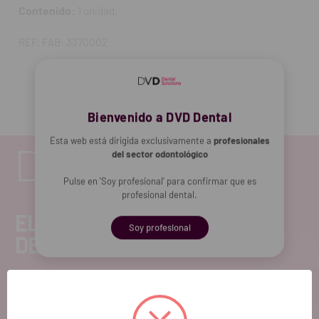
Contenido:
1 unidad.
REF. FAB: 3370002
Bienvenido a DVD Dental
Esta web está dirigida exclusivamente a
profesionales
del sector odontológico
Pulse en 'Soy profesional' para confirmar que es
profesional dental.
EL FUTURO
Soy profesional
DENTAL.
Si quieres hacernos sugerencias o tienes
cualquier duda, estaremos encantados de