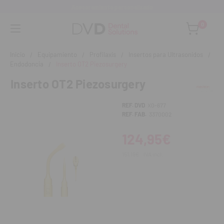
Asesoramiento personalizado
0
Inicio
Equipamiento
Profilaxis
Insertos para Ultrasonidos
Endodoncia
Inserto OT2 Piezosurgery
Inserto OT2 Piezosurgery
REF. DVD
X0-677
REF. FAB.
3370002
124,95€
151,19€
IVA incl.