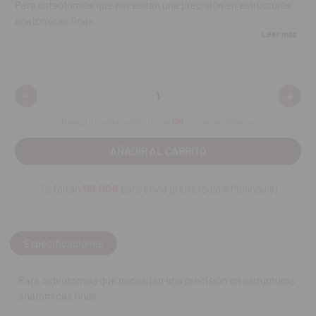
Para osteotomías que necesitan una precisión en estructuras
anatómicas finas.
Leer más
Contenido:
1 unidad.
REF. FAB: 3370002
-
+
Disminuir
Aumen
cantidad:
cantid
Realiza tu pedido antes de las
13h
y recíbelo mañana.
Te faltan
110.00€
para envío gratis (solo a Península)
Especificaciones
Para osteotomías que necesitan una precisión en estructuras
anatómicas finas.