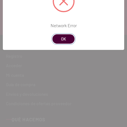
atenderte!
ATENCIÓN AL CLIENTE
900 300 475
Network Error
OK
CÓMO COMPRAR
Registro
Acceder
Mi cuenta
Guía de compra
Envíos y devoluciones
Condiciones de ofertas proveedor
QUÉ HACEMOS