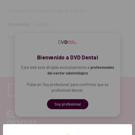
Con una
micro sierra circular de 0,35mm.
Contenido:
1 unidad.
REF. FAB: 03370020
Bienvenido a DVD Dental
Esta web está dirigida exclusivamente a
profesionales
del sector odontológico
Pulse en 'Soy profesional' para confirmar que es
profesional dental.
Soy profesional
EL FUTURO
DENTAL.