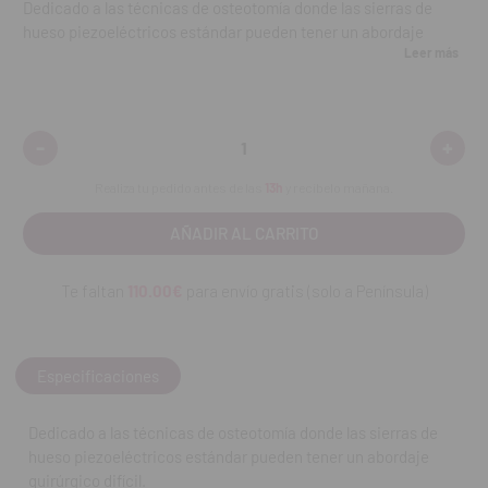
Dedicado a las técnicas de osteotomía donde las sierras de
hueso piezoeléctricos estándar pueden tener un abordaje
Leer más
quirúrgico difícil.
Con una
micro sierra circular de 0,35mm.
-
+
Disminuir
Aumen
Contenido:
1 unidad.
cantidad:
cantid
Realiza tu pedido antes de las
13h
y recíbelo mañana.
REF. FAB: 03370020
Te faltan
110.00€
para envío gratis (solo a Península)
Especificaciones
Dedicado a las técnicas de osteotomía donde las sierras de
hueso piezoeléctricos estándar pueden tener un abordaje
quirúrgico difícil.