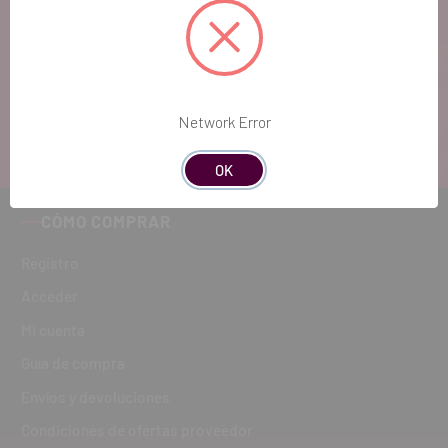
Si quieres hacernos sugerencias o tienes
cualquier duda, estaremos encantados de
atenderte!
ATENCIÓN AL CLIENTE
Network Error
900 300 475
OK
CÓMO COMPRAR
Registro
Acceder
Mi cuenta
Guía de compra
Envíos y devoluciones
Condiciones de ofertas proveedor