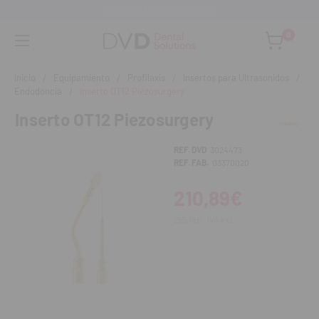
Asesoramiento personalizado
0
Inicio
Equipamiento
Profilaxis
Insertos para Ultrasonidos
Endodoncia
Inserto OT12 Piezosurgery
Inserto OT12 Piezosurgery
REF. DVD
3024473
REF. FAB.
03370020
210,89€
255,18€
IVA incl.