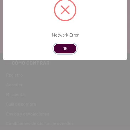
Si quieres hacernos sugerencias o tienes cualquier
duda, estaremos encantados de atenderte!
ATENCIÓN AL CLIENTE
Network Error
900 300 475
OK
CÓMO COMPRAR
Registro
Acceder
Mi cuenta
Guía de compra
Envíos y devoluciones
Condiciones de ofertas proveedor