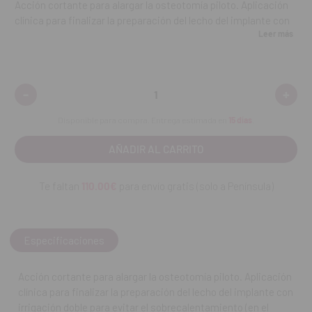
Acción cortante para alargar la osteotomía piloto. Aplicación
clínica para finalizar la preparación del lecho del implante con
Leer más
irrigación doble para evitar el sobrecalentamiento (en el
maxilar) 4 mm de diámetro. Para zonas posteriores.
Contenido:
1 unidad.
-
+
Disminuir
Aumen
cantidad:
cantid
Disponible para compra. Entrega estimada en
15 días
.
REF. FAB: 3510006
Te faltan
110.00€
para envío gratis (solo a Península)
Especificaciones
Acción cortante para alargar la osteotomía piloto. Aplicación
clínica para finalizar la preparación del lecho del implante con
irrigación doble para evitar el sobrecalentamiento (en el