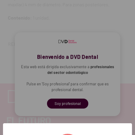
maxilar) 4 mm de diámetro. Para zonas posteriores.
Contenido:
1 unidad.
REF. FAB: 3510006
Bienvenido a DVD Dental
Esta web está dirigida exclusivamente a
profesionales
del sector odontológico
Pulse en 'Soy profesional' para confirmar que es
profesional dental.
Soy profesional
EL FUTURO
DENTAL.