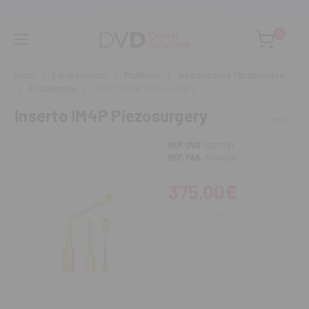
Asesoramiento personalizado
0
Inicio
Equipamiento
Profilaxis
Insertos para Ultrasonidos
Endodoncia
Inserto IM4P Piezosurgery
Inserto IM4P Piezosurgery
REF. DVD
3027281
REF. FAB.
3510006
375,00€
453,75€
IVA incl.