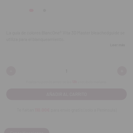
La guía de colores BlancOne® Vita 3D Master bleachedguide se
utiliza para el blanqueamiento.
Leer más
Los colores se enumeran por orden de claridad según el
sistema de determinación de colores 3D Master.
-
+
Disminuir
Aumen
La guía de colores tiene 29 tonos (0M1-5M3). Se puede
cantidad:
cantid
esterilizar en autoclave.
Realiza tu pedido antes de las
13h
y recíbelo mañana.
REF. FAB:
880101
Te faltan
110.00€
para envío gratis (solo a Península)
Especificaciones