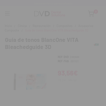
Asesoramiento personalizado
0
Inicio
Clínica
Restauración
Composites
Accesorios
Composite
Guía de tonos BlancOne VITA Bleachedguide 3D
Guía de tonos BlancOne VITA
Bleachedguide 3D
REF. DVD
3186888
REF. FAB.
880101
93,56€
113,21€
IVA incl.