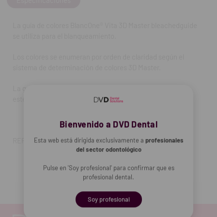
La guía de colores BlancOne® Vita 3D Master bleachedguide
se utiliza para el blanqueamiento.
Los colores se enumeran por orden de claridad según el
sistema de determinación de colores 3D Master.
La guía de colores tiene 29 tonos (0M1-5M3). Se puede
esterilizar en autoclave.
Bienvenido a DVD Dental
REF. FAB:
880101
Esta web está dirigida exclusivamente a
profesionales
del sector odontológico
Pulse en 'Soy profesional' para confirmar que es
profesional dental.
Soy profesional