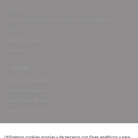
Club DVD+
Condiciones generales del programa de fidelización
Blog
Nuestras marcas
Contacto
LEGAL
Política de privacidad
Política de cookies
Condiciones de venta
Canal de denuncias
Utilizamos cookies propias y de terceros con fines analíticos y para