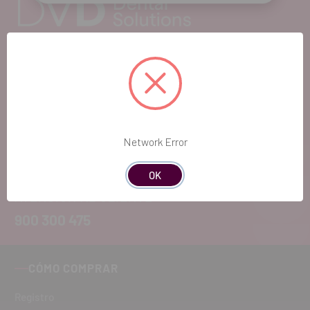
EL FUTURO
DENTAL.
Si quieres hacernos sugerencias o tienes
Network Error
cualquier duda, estaremos encantados de
atenderte!
OK
ATENCIÓN AL CLIENTE
900 300 475
CÓMO COMPRAR
Registro