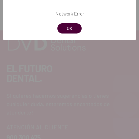
Network Error
OK
EL FUTURO
DENTAL.
Si quieres hacernos sugerencias o tienes
cualquier duda, estaremos encantados de
atenderte!
ATENCIÓN AL CLIENTE
900 300 475