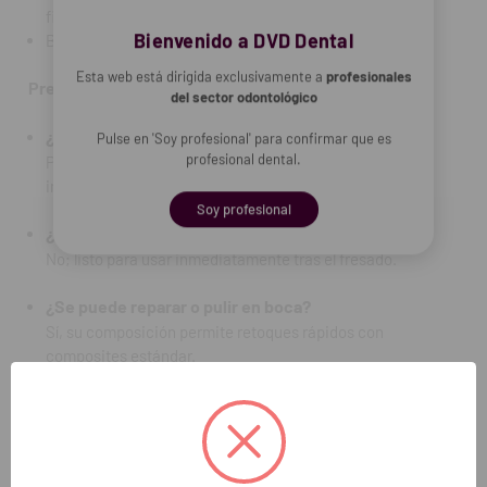
finos.
Bienvenido a DVD Dental
Basado en la tecnología nanohíbrida
Esta web está dirigida exclusivamente a
profesionales
Preguntas Frecuentes (FAQ):
del sector odontológico
¿Para qué indicaciones se recomienda?
Pulse en 'Soy profesional' para confirmar que es
profesional dental.
Para coronas, inlays, onlays, carillas y coronas
implantosoportadas.
Soy profesional
¿Requiere cocción después del fresado?
No; listo para usar inmediatamente tras el fresado.
¿Se puede reparar o pulir en boca?
Sí, su composición permite retoques rápidos con
composites estándar.
Contenido:
1 disco x 15 mm, Ø 98 mm
REF. FAB: 6051