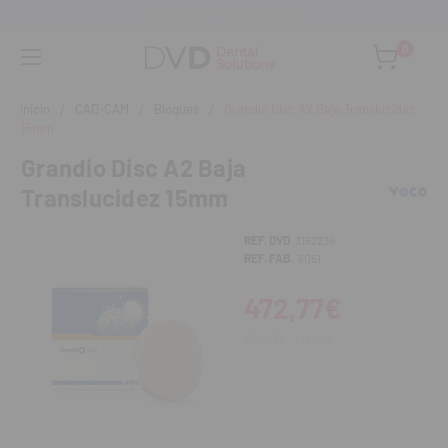
Asesoramiento personalizado
0
Inicio
CAD-CAM
Bloques
Grandio Disc A2 Baja Translucidez
15mm
Grandio Disc A2 Baja
Translucidez 15mm
REF. DVD
3162239
REF. FAB.
6051
472,77€
520,05€
IVA incl.