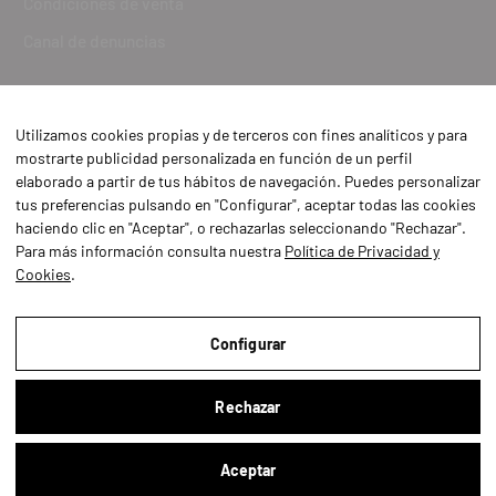
Condiciones de venta
Canal de denuncias
Utilizamos cookies propias y de terceros con fines analíticos y para
mostrarte publicidad personalizada en función de un perfil
elaborado a partir de tus hábitos de navegación. Puedes personalizar
tus preferencias pulsando en "Configurar", aceptar todas las cookies
haciendo clic en "Aceptar", o rechazarlas seleccionando "Rechazar".
Para más información consulta nuestra
Política de Privacidad y
Cookies
.
Aviso Legal
Política de Privacidad y Cookies
Configurar
Condiciones de compra
Rechazar
Configurar
Aceptar
Buscar