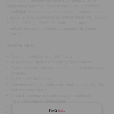
simplifica enormemente el proceso de trabajo CAD/CAM.
Se puede pulir y reparar de forma óptima.
Simplemente pula después del fresado y listo. La calidad y
Ideal para fresar/rectificar incluso en casos con cantos
durabilidad no solo son iguales a las de la cerámica, sino que
finos.
el paciente tiene la sensación de tener un diente natural. Esto
Basado en la tecnología nanohíbrida
hace que los bloques/discos Grandio sean el material
predilecto para restauraciones permanentes de dientes
Preguntas Frecuentes (FAQ):
unitarios.
¿Para qué indicaciones se recomienda?
Características:
Para coronas, inlays, onlays, carillas y coronas
implantosoportadas.
Mayor contenido de relleno (86 % p/p)
Se asemeja perfectamente a los dientes naturales.
¿Requiere cocción después del fresado?
Excelentes valores físicos de resistencia a la flexión y a la
No; listo para usar inmediatamente tras el fresado.
abrasión.
No es necesario disparar
¿Se puede reparar o pulir en boca?
Altamente estético gracias a sus tonos multicolores: ideal
Sí, su composición permite retoques rápidos con composites
para la región anterior.
estándar.
Se puede procesar utilizando cualquier unidad de
Contenido:
1 disco x 15 mm, Ø 98 mm
molienda/molienda convencional.
Se puede pulir y reparar de forma óptima.
REF. FAB: 6051
Ideal para fresar/rectificar incluso en casos con cantos