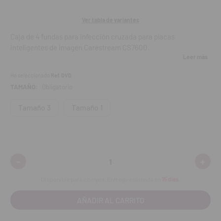
Ver tabla de variantes
Caja de 4 fundas para infección cruzada para placas
inteligentes de imagen Carestream CS7600.
Leer más
Contenido
: 4 unidades
Ha seleccionado
Ref. DVD
TAMAÑO:
Obligatorio
Tamaño 3
Tamaño 1
-
+
Disminuir
Aumen
cantidad:
cantid
Disponible para compra. Entrega estimada en
15 días
.