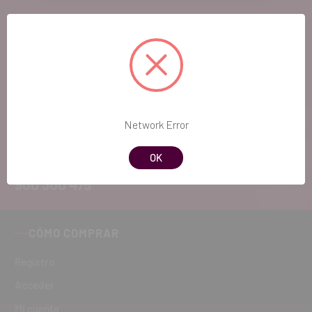
EL FUTURO
DENTAL.
Si quieres hacernos sugerencias o tienes
cualquier duda, estaremos encantados de
Network Error
atenderte!
OK
ATENCIÓN AL CLIENTE
900 300 475
CÓMO COMPRAR
Registro
Acceder
Mi cuenta