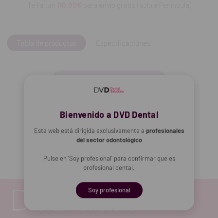
Te faltan
110.00€
para envío gratis (solo a Península)
Tabla de productos
Especificaciones
Añadir selección a la cesta
Bienvenido a DVD Dental
Añadir selección a la cesta
Esta web está dirigida exclusivamente a
profesionales
del sector odontológico
Pulse en 'Soy profesional' para confirmar que es
profesional dental.
Soy profesional