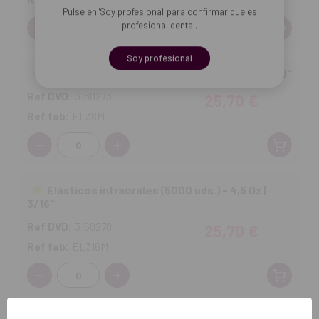
Pulse en 'Soy profesional' para confirmar que es
Cantidad:
profesional dental.
Soy profesional
Elásticos intraorales (5000 uds.) - 4,5 Oz | 3/8"
Ref DVD:
3160273
25,70 €
Ref fab:
EL38M
Cantidad:
Elásticos intraorales (5000 uds.) - 4,5 Oz |
3/16"
Ref DVD:
3160270
25,70 €
Ref fab:
EL316M
Cantidad: