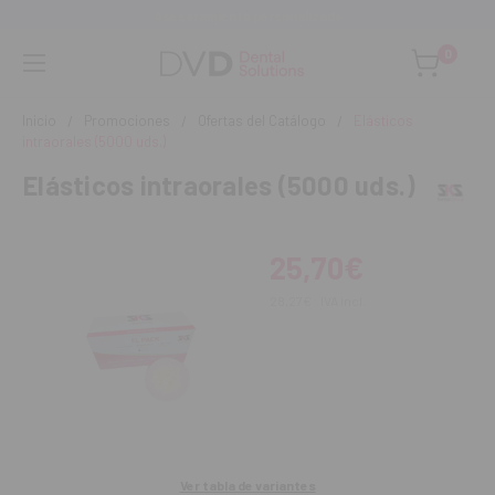
Asesoramiento personalizado
0
Inicio
Promociones
Ofertas del Catálogo
Elásticos
intraorales (5000 uds.)
Elásticos intraorales (5000 uds.)
25,70€
28,27€
IVA incl.
Ver tabla de variantes