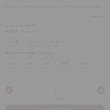
Elásticos intraorales fabricados con el mejor látex quirúrgico.
Características:
Leer más
Ha seleccionado
Ref. DVD
Alta densidad y pureza.
DUREZA:
Obligatorio
Muy resistentes gracias a sus excelentes propiedades
mecánicas.
3,5 Oz
4,5 Oz
6,5 Oz
Envasado en 50 bolsas de 100 elásticos cada una.
DIÁMETRO INTERNO:
Obligatorio
Contenido:
5000 uds.
1/4"
1/8"
3/8"
3/16"
5/16"
-
+
Disminuir
Aume
cantidad:
canti
Realiza tu pedido antes de las
13h
y recíbelo mañana.