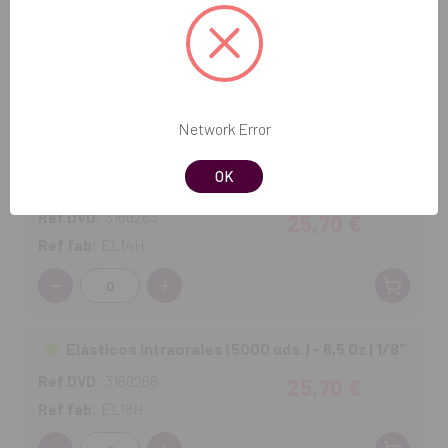
Elásticos intraorales (5000 uds.) - 4,5 Oz |
5/16"
Ref DVD:
3160276
25,70 €
Ref fab:
EL516M
Cantidad:
Network Error
OK
Elásticos intraorales (5000 uds.) - 6,5 Oz | 1/4"
Ref DVD:
3160263
25,70 €
Ref fab:
EL14H
Cantidad:
Elásticos intraorales (5000 uds.) - 6,5 Oz | 1/8"
Ref DVD:
3160266
25,70 €
Ref fab:
EL18H
Cantidad: