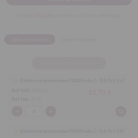
Te faltan
110.00€
para envío gratis (solo a Península)
Tabla de productos
Especificaciones
Añadir selección a la cesta
Elásticos intraorales (5000 uds.) - 3,5 Oz | 1/4"
Ref DVD:
3160262
25,70 €
Ref fab:
EL14
Cantidad:
Elásticos intraorales (5000 uds.) - 3,5 Oz | 1/8"