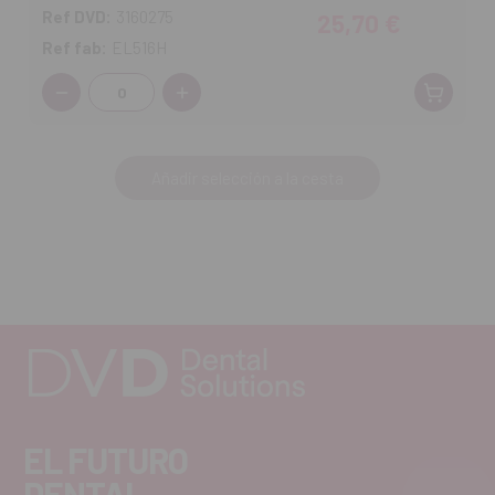
Ref DVD:
3160275
25,70 €
Ref fab:
EL516H
Cantidad:
Añadir selección a la cesta
EL FUTURO
DENTAL.