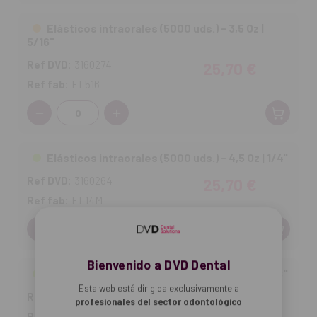
Elásticos intraorales (5000 uds.) - 3,5 Oz |
5/16"
Ref DVD:
3160274
25,70 €
Ref fab:
EL516
Cantidad:
Elásticos intraorales (5000 uds.) - 4,5 Oz | 1/4"
Ref DVD:
3160264
25,70 €
Ref fab:
EL14M
Cantidad:
Bienvenido a DVD Dental
Elásticos intraorales (5000 uds.) - 4,5 Oz | 1/8"
Esta web está dirigida exclusivamente a
Ref DVD:
3160267
25,70 €
profesionales del sector odontológico
Ref fab:
EL18M