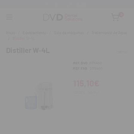
Asesoramiento personalizado
0
Inicio
Equipamiento
Sala de máquinas
Tratamiento de Agua
Distiller W‑4L
Distiller W‑4L
REF. DVD
3175400
REF. FAB.
3175400
115,10€
139,27€
IVA incl.