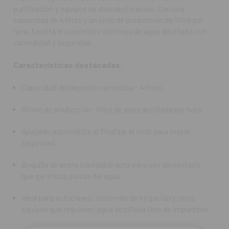
equipos que requieren agua destilada libre de impurezas.
purificación y equipos de descalcificación. Con una
capacidad de 4 litros y un ciclo de producción de 1 litro por
Mantenimiento sencillo y diseño compacto que facilita su
hora, facilita el suministro continuo de agua destilada con
integración en sala de máquinas o zona de tratamiento.
comodidad y seguridad.
Preguntas Frecuentes (FAQ):
Características destacadas:
¿Para qué sirve el Distiller W‑4L?
Para producir agua destilada de alta calidad en clínicas
Capacidad del depósito recolector: 4 litros.
dentales, asegurando que los equipos que requieren agua pura
funcionen correctamente y sin riesgos de depósitos
Ritmo de producción: 1 litro de agua destilada por hora.
minerales.
Apagado automático al finalizar el ciclo para mayor
¿Cuánta agua puede producir al día?
seguridad.
Al ritmo de 1 litro por hora, puede generar aproximadamente
24 litros en un día completo, aunque se recomienda considerar
Boquilla de acero inoxidable apta para uso alimentario,
reposos según instrucciones de uso.
que garantiza pureza del agua.
¿Qué ventajas tiene el apagado automático?
Ideal para autoclaves, sistemas de irrigación y otros
Evita consumo innecesario de energía, posibles
equipos que requieren agua destilada libre de impurezas.
sobrecalentamientos y garantiza seguridad cuando el