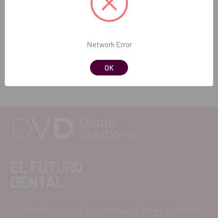
Contenido del paquete:
1 unidad de Distiller W‑4L (equipo automático de destilación
de agua)
REF. FAB: 3175400
Network Error
OK
EL FUTURO
DENTAL.
Si quieres hacernos sugerencias o tienes cualquier