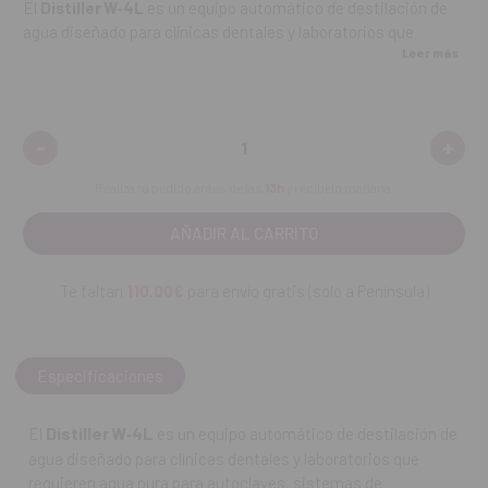
El
Distiller W‑4L
es un equipo automático de destilación de
agua diseñado para clínicas dentales y laboratorios que
Leer más
requieren agua pura para autoclaves, sistemas de
purificación y equipos de descalcificación. Con una capacidad
de 4 litros y un ciclo de producción de 1 litro por hora, facilita el
suministro continuo de agua destilada con comodidad y
-
+
Disminuir
Aume
seguridad.
cantidad:
canti
Realiza tu pedido antes de las
13h
y recíbelo mañana.
Características destacadas:
Capacidad del depósito recolector: 4 litros.
Te faltan
110.00€
para envío gratis (solo a Península)
Ritmo de producción: 1 litro de agua destilada por hora.
Apagado automático al finalizar el ciclo para mayor
seguridad.
Especificaciones
Boquilla de acero inoxidable apta para uso alimentario, que
Distiller W‑4L
El
es un equipo automático de destilación de
garantiza pureza del agua.
agua diseñado para clínicas dentales y laboratorios que
Ideal para autoclaves, sistemas de irrigación y otros
requieren agua pura para autoclaves, sistemas de