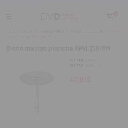
Asesoramiento personalizado
0
Inicio
Clínica
Fresas y Pulido
Fresas de Diamante
Disco
macizo plancha 1941.210.PM
Disco macizo plancha 1941.210.PM
REF. DVD
3176672
REF. FAB.
1941.210.PM
47,91€
57,97€
IVA incl.