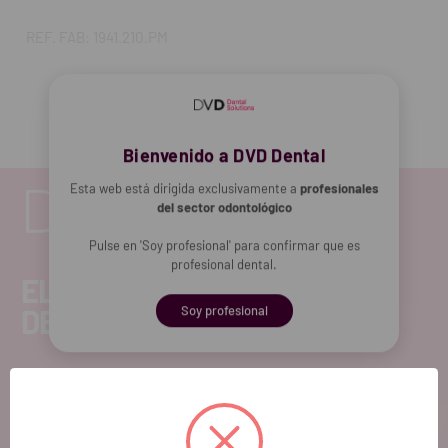
REF. FAB: 1941.210.PM
Bienvenido a DVD Dental
Esta web está dirigida exclusivamente a
profesionales
del sector odontológico
Pulse en 'Soy profesional' para confirmar que es
profesional dental.
EL FUTURO
DENTAL.
Soy profesional
Si quieres hacernos sugerencias o tienes
cualquier duda, estaremos encantados de
atenderte!