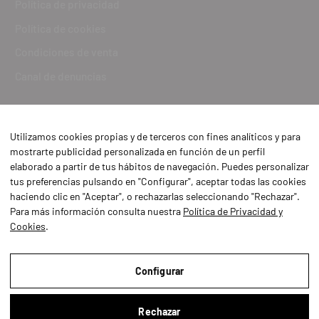
Política de privacidad
Política de cookies
Condiciones de venta
Canal de denuncias
Utilizamos cookies propias y de terceros con fines analíticos y para
mostrarte publicidad personalizada en función de un perfil
elaborado a partir de tus hábitos de navegación. Puedes personalizar
tus preferencias pulsando en "Configurar", aceptar todas las cookies
haciendo clic en "Aceptar", o rechazarlas seleccionando "Rechazar".
Para más información consulta nuestra
Política de Privacidad y
Cookies
.
Aviso Legal
Política de Privacidad y Cookies
Configurar
Condiciones de compra
Rechazar
Configurar