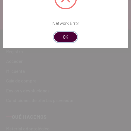
ATENCIÓN AL CLIENTE
900 300 475
Network Error
OK
CÓMO COMPRAR
Registro
Acceder
Mi cuenta
Guía de compra
Envíos y devoluciones
Condiciones de ofertas proveedor
QUÉ HACEMOS
Material odontológico