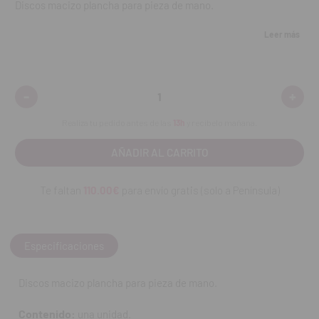
Discos macizo plancha para pieza de mano.
Contenido:
una unidad.
Leer más
REF. FAB: 1941.210.PM
-
+
Disminuir
Aumen
cantidad:
cantid
Realiza tu pedido antes de las
13h
y recíbelo mañana.
Te faltan
110.00€
para envío gratis (solo a Península)
Especificaciones
Discos macizo plancha para pieza de mano.
Contenido:
una unidad.