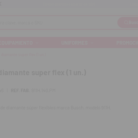
Llám
Envíos gratuitos a partir de 110€
Busc
EQUIPAMIENTO
UNIFORMES
PROMOCI
diamante super flex (1 un.)
diamante super flex (1 un.)
46
|
REF. FAB.
911H.140.PM
 de diamante súper flexibles marca Busch, modelo 911H.
unidad.
.140.PM