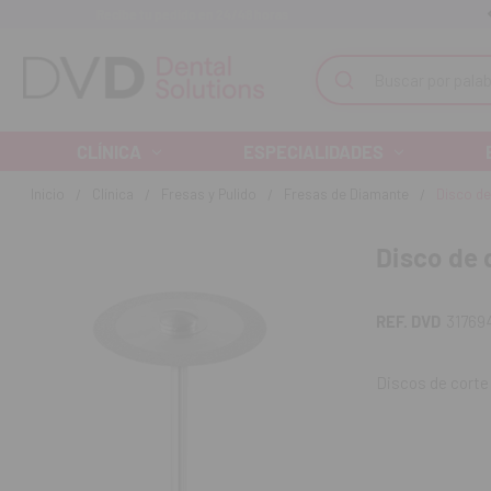
Recibe tu pedido en 24/48 horas
Monta tu clínica ¡Te acompañamos!
Buscar
CLÍNICA
ESPECIALIDADES
Inicio
Clínica
Fresas y Pulido
Fresas de Diamante
Disco de 
Disco de 
REF. DVD
31769
Discos de corte
Contenido:
una 
REF. FAB: 911H