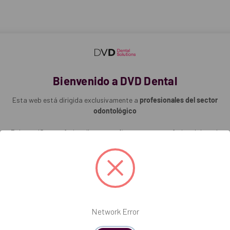
Bienvenido a DVD Dental
Esta web está dirigida exclusivamente a
profesionales del sector
odontológico
 911H.
Pulse en 'Soy profesional' para confirmar que es profesional dental.
Soy profesional
Network Error