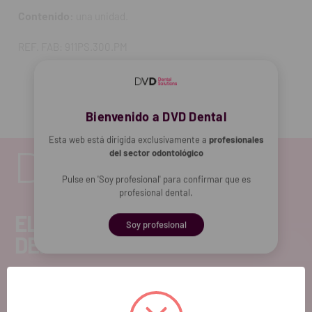
Contenido:
una unidad.
REF. FAB: 911PS.300.PM
Bienvenido a DVD Dental
Esta web está dirigida exclusivamente a
profesionales
del sector odontológico
Pulse en 'Soy profesional' para confirmar que es
profesional dental.
EL FUTURO
Soy profesional
DENTAL.
Si quieres hacernos sugerencias o tienes
cualquier duda, estaremos encantados de