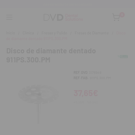
Asesoramiento personalizado
0
Inicio
Clínica
Fresas y Pulido
Fresas de Diamante
Disco
de diamante dentado 911PS.300.PM
Disco de diamante dentado
911PS.300.PM
REF. DVD
3176949
REF. FAB.
911PS.300.PM
37,65€
45,56€
IVA incl.