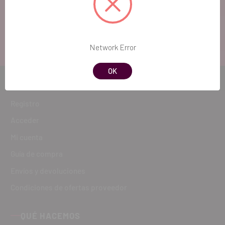
atenderte!
ATENCIÓN AL CLIENTE
900 300 475
Network Error
OK
CÓMO COMPRAR
Registro
Acceder
Mi cuenta
Guía de compra
Envíos y devoluciones
Condiciones de ofertas proveedor
QUÉ HACEMOS