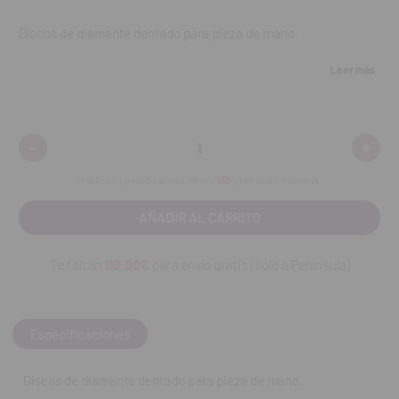
Discos de diamante dentado para pieza de mano.
Contenido:
una unidad.
Leer más
REF. FAB: 911PS.300.PM
-
+
Disminuir
Aumen
cantidad:
cantid
Realiza tu pedido antes de las
13h
y recíbelo mañana.
Te faltan
110.00€
para envío gratis (solo a Península)
Especificaciones
Discos de diamante dentado para pieza de mano.