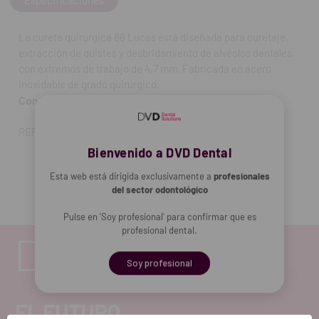
La cureta quirúrgica 88 Lucas está diseñada para curetaje,
extracción de quistes y desbridamiento de alvéolos dentales,
con extremos de trabajo de 4,7 mm. Fabricada en acero
inoxidable de grado quirúrgico.
Contenido:
una unidad.
REF. FAB: CL886
Bienvenido a DVD Dental
Esta web está dirigida exclusivamente a
profesionales
del sector odontológico
Pulse en 'Soy profesional' para confirmar que es
profesional dental.
Soy profesional
EL FUTURO