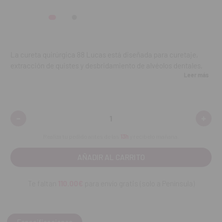
La cureta quirúrgica 88 Lucas está diseñada para curetaje,
extracción de quistes y desbridamiento de alvéolos dentales,
Leer más
con extremos de trabajo de 4,7 mm. Fabricada en acero
inoxidable de grado quirúrgico.
Contenido:
una unidad.
-
+
Disminuir
Aumen
REF. FAB: CL886
cantidad:
cantid
Realiza tu pedido antes de las
13h
y recíbelo mañana.
Te faltan
110.00€
para envío gratis (solo a Península)
Especificaciones