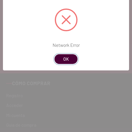
DENTAL.
Si quieres hacernos sugerencias o tienes
cualquier duda, estaremos encantados de
atenderte!
Network Error
ATENCIÓN AL CLIENTE
OK
900 300 475
CÓMO COMPRAR
Registro
Acceder
Mi cuenta
Guía de compra