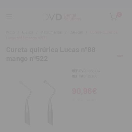
Asesoramiento personalizado
0
Inicio
Clínica
Instrumental
Curetas
Cureta quirúrica
Lucas nº88 mango nº522
Cureta quirúrica Lucas nº88
mango nº522
REF. DVD
3003774
REF. FAB.
CL886
90,96€
110,06€
IVA incl.