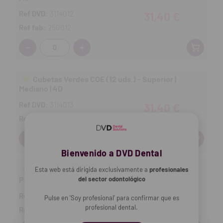
Ref DVD:
3114012
31,40 €
Ref fab:
250012
Cantidad:
Cubetas Verdes COE (12 uds.) - Superior |
Mediano | 4D
Ref DVD:
3114013
31,40 €
Ref fab:
250412
Cantidad:
Bienvenido a DVD Dental
Cubetas Verdes COE (12 uds.) - Superior |
Esta web está dirigida exclusivamente a
profesionales
Pequeño | 7D
del sector odontológico
Ref DVD:
3114014
31,40 €
Pulse en 'Soy profesional' para confirmar que es
profesional dental.
Ref fab:
250712