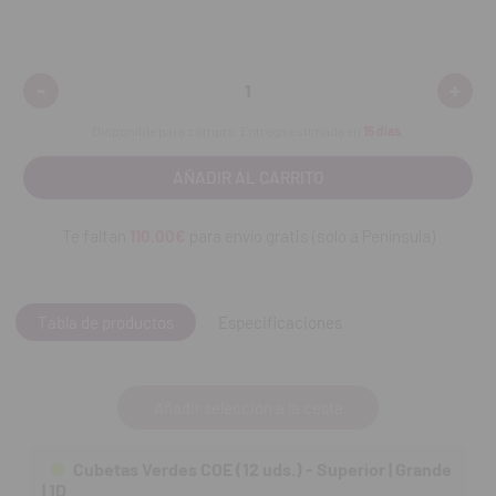
-
+
Disminuir
Aumen
cantidad:
cantid
Disponible para compra. Entrega estimada en
15 días
.
Te faltan
110.00€
para envío gratis (solo a Península)
Tabla de productos
Especificaciones
Añadir selección a la cesta
Cubetas Verdes COE (12 uds.) - Superior | Grande
| 1D