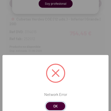
Cantidad:
Soy profesional
Cubetas Verdes COE (12 uds.) - Inferior | Grande |
20D
Ref DVD:
3114015
754,45 €
Ref fab:
252012
Producto no disponible
Disp. estimada: 21-08-2026
Cubetas Verdes COE (12 uds.) - Inferior | Mediano
| 21D
Ref DVD:
3114016
31,40 €
Ref fab:
252112
Cantidad:
Network Error
OK
Cubetas Verdes COE (12 uds.) - Inferior |