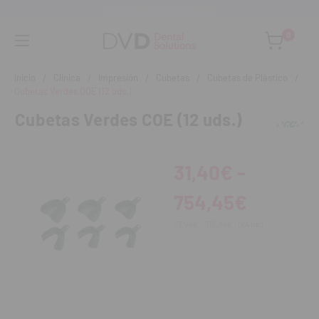
Asesoramiento personalizado
0
Inicio
Clínica
Impresión
Cubetas
Cubetas de Plástico
Cubetas Verdes COE (12 uds.)
Cubetas Verdes COE (12 uds.)
31,40€ -
754,45€
37,99€ - 912,88€
IVA incl.