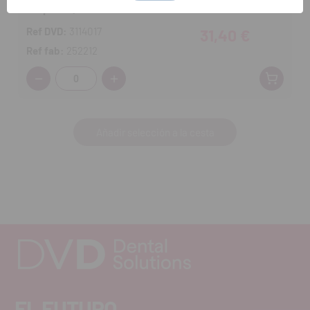
Pequeño | 22D
Ref DVD:
3114017
31,40 €
Ref fab:
252212
Cantidad:
Añadir selección a la cesta
EL FUTURO