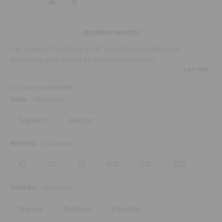
Ver tabla de variantes
Las cubetas Dentulous de GC han sido especialmente
diseñadas para usarse en pacientes dentados.
Leer más
Características:
Ha seleccionado
Ref. DVD
ZONA:
Obligatorio
Cubetas de plástico para impresiones.
Desechables.
Superior
Inferior
Bordes “Rimlock”: Presión durante la toma de la impresión.
Unico diseño “zig zag”.
NÚMERO:
Obligatorio
Contenido:
Bolsa de 12 cubetas.
1D
4D
7D
20D
21D
22D
TAMAÑO:
Obligatorio
Grande
Mediano
Pequeño